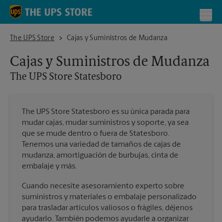
Skip to content
Return to Nav
Toggl
The UPS Store Statesboro
The UPS Store
Cajas y Suministros de Mudanza
Cajas y Suministros de Mudanza
The UPS Store
Statesboro
The UPS Store Statesboro es su única parada para
mudar cajas, mudar suministros y soporte, ya sea
que se mude dentro o fuera de Statesboro.
Tenemos una variedad de tamaños de cajas de
mudanza, amortiguación de burbujas, cinta de
embalaje y más.
Cuando necesite asesoramiento experto sobre
suministros y materiales o embalaje personalizado
para trasladar artículos valiosos o frágiles, déjenos
ayudarlo. También podemos ayudarle a organizar