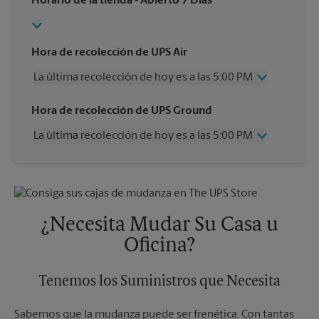
Horario de la tienda
- Abierto 7 Días
Hora de recolección de UPS Air
La última recolección de hoy es a las 5:00 PM
Miércoles
5:00 PM
Hora de recolección de UPS Ground
Jueves
5:00 PM
La última recolección de hoy es a las 5:00 PM
Viernes
5:00 PM
Sábado
Sin Recolección
Miércoles
5:00 PM
Domingo
Sin Recolección
Jueves
5:00 PM
Lunes
5:00 PM
Viernes
5:00 PM
Martes
5:00 PM
Sábado
Sin Recolección
¿Necesita Mudar Su Casa u
Domingo
Sin Recolección
Oficina?
Lunes
5:00 PM
Martes
5:00 PM
Tenemos los Suministros que Necesita
Sabemos que la mudanza puede ser frenética. Con tantas