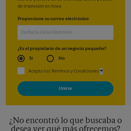
de impresión en línea.
Proporcione su correo electrónico
¿Es el propietario de un negocio pequeño?
Sí
No
Acepto los Términos y Condiciones
Al registrarse, acepta recibir correos electrónicos de The UPS
Store con noticias, ofertas especiales, promociones y mensajes
adaptados a sus intereses. Puede darse de baja en cualquier
momento. Para más información, consulte nuestra política de
privacidad. Los centros están bajo la titularidad y la gestión
independiente de franquiciados. Varias ofertas pueden estar
disponibles solo en algunos centros participantes. Para más
información, contacte al centro The UPS Store en su ciudad.
¿No encontró lo que buscaba o
desea ver qué más ofrecemos?