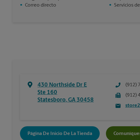
•
Correo directo
•
Servicios de
430 Northside Dr E
(912) 
Ste 160
(912) 
Statesboro
,
GA
30458
store
Página De Inicio De La Tienda
Comuníques