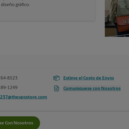
 diseño gráfico.
764-8523
Estime el Costo de Envío
489-1249
Comuníquese con Nosotros
2237@theupsstore.com
e Con Nosotros