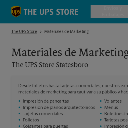
Skip to content
Return to Nav
Envios y
Embalajes
The UPS Store Statesboro
The UPS Store
Materiales de Marketing
Envío de 
Materiales de Marketin
Cajas de 
The UPS Store
Statesboro
Servicios 
Desde folletos hasta tarjetas comerciales, nuestros exp
Envío Inte
materiales de marketing para cautivar a su público y ha
•
Impresión de pancartas
•
Volantes
•
Impresión de planos arquitectónicos
•
Menús
•
Tarjetas comerciales
•
Boletines i
Todos los
•
Folletos
•
Tarjetas pos
•
Colgantes para puertas
•
Impresión d