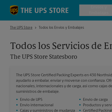
Skip to content
Return to Nav
Envios y
Embalajes
The UPS Store Statesboro
The UPS Store
Todos los Envíos y Embalajes
Envío de 
Todos los Servicios de 
Cajas de 
The UPS Store
Statesboro
Servicios 
The UPS Store Certified Packing Experts en 430 Northsid
Envío Inte
ayudarlo a embalar, enviar y moverse con confianza. O
nacionales, internacionales y de carga, así como cajas 
suministros de embalaje.
•
Envío de UPS
•
Envío de carga
Todos los
•
Envío internacional
•
Productos y serv
•
Cajas y suministros de mudanza
•
Certified Packing