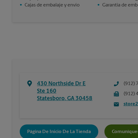
•
Cajas de embalaje y envío
•
Garantía de emba
430 Northside Dr E
(912) 
Ste 160
(912) 
Statesboro
,
GA
30458
store
Página De Inicio De La Tienda
Comuníques