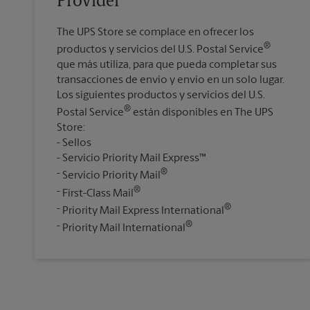
Provider®
The UPS Store se complace en ofrecer los
®
productos y servicios del U.S. Postal Service
que más utiliza, para que pueda completar sus
transacciones de envío y envío en un solo lugar.
Los siguientes productos y servicios del U.S.
®
Postal Service
están disponibles en The UPS
Store:
Sellos
Servicio Priority Mail Express™
®
Servicio Priority Mail
®
First-Class Mail
®
Priority Mail Express International
®
Priority Mail International