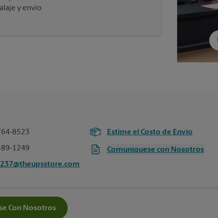
laje y envío
764-8523
Estime el Costo de Envío
489-1249
Comuníquese con Nosotros
2237@theupsstore.com
e Con Nosotros