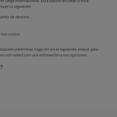
de carga internacional. Esta opción es ideal si está
cluye lo siguiente:
e los costos
ización preliminar, haga clic en el siguiente enlace para
os con usted con una estimación y sus opciones.
e?