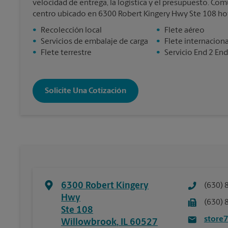
velocidad de entrega, la logística y el presupuesto. C
centro ubicado en 6300 Robert Kingery Hwy Ste 108 h
•
Recolección local
•
Flete aéreo
•
Servicios de embalaje de carga
•
Flete internaciona
•
Flete terrestre
•
Servicio End 2 End
Solicite Una Cotización
6300 Robert Kingery
(630) 
Hwy
(630) 
Ste 108
store
Willowbrook
,
IL
60527