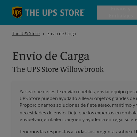
Skip to content
Return to Nav
Envios y
Embalajes
The UPS Store Willowbrook
The UPS Store
Envío de Carga
Envío de 
Envío de Carga
Cajas de 
The UPS Store
Willowbrook
Servicios 
Ya sea que necesite enviar muebles, enviar equipo pesa
Envío Inte
UPS Store pueden ayudarlo a llevar objetos grandes de 
Proporcionamos soluciones de flete aéreo, marítimo y te
necesidades de envío. Deje que los expertos en embala
envuelvan, embalen, carguen y ayuden a entregar su env
Todos los
Tenemos las respuestas a todas sus preguntas sobre el fl