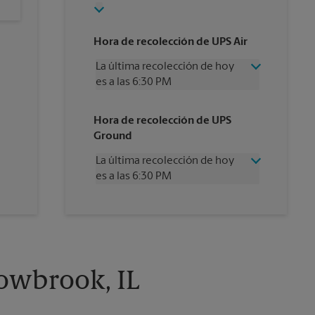
Hora de recolección de UPS Air
La última recolección de hoy
es a las 6:30 PM
Miércoles
6:30 PM
Hora de recolección de UPS
Jueves
6:30 PM
Ground
Viernes
6:30 PM
Sábado
2:30 PM
La última recolección de hoy
Domingo
Sin Recolección
es a las 6:30 PM
Lunes
6:30 PM
Martes
6:30 PM
Miércoles
6:30 PM
Jueves
6:30 PM
Viernes
6:30 PM
Sábado
4:30 PM
Domingo
Sin Recolección
lowbrook, IL
Lunes
6:30 PM
Martes
6:30 PM