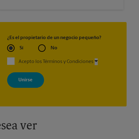
¿Es el propietario de un negocio pequeño?
Sí
No
Acepto los Términos y Condiciones
Al registrarse, acepta recibir correos electrónicos de The UPS Store
con noticias, ofertas especiales, promociones y mensajes
adaptados a sus intereses. Puede darse de baja en cualquier
momento. Para más información, consulte nuestra política de
privacidad. Los centros están bajo la titularidad y la gestión
independiente de franquiciados. Varias ofertas pueden estar
disponibles solo en algunos centros participantes. Para más
información, contacte al centro The UPS Store en su ciudad.
sea ver