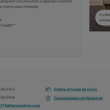
omuníquese con nosotros o pase por nuestro
oy mismo para empezar.
Confíe
l
únicas
 Freight™
828-0423
Estime el Costo de Envío
828-0426
Comuníquese con Nosotros
7774@theupsstore.com