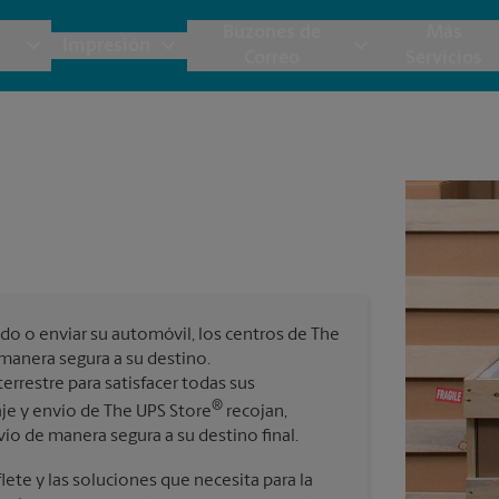
Buzones de
Más
Impresión
Correo
Servicios
UPS
Copias y Documentos
Envío de Carga
Servicios de Buzón
Planos
Notar
Embalaje y Envío
Materiales de Marketing
Cajas y Suministros de Mudanza
Papeler
Destru
Correo Directo
Postales
Estime el Costo de Envío
Pancart
Fotos 
Folletos
Impr
do o enviar su automóvil, los centros de The
Tarjetas Postales
rnacional
Garantía de Embalaje y Envío
manera segura a su destino.
Impr
rrestre para satisfacer todas sus
Tarjetas Comerciales
®
je y envío de The UPS Store
recojan,
Impr
ío de manera segura a su destino final.
 Servicios de Envío y Embalaje
ete y las soluciones que necesita para la
Todos los Servicios de Impresión