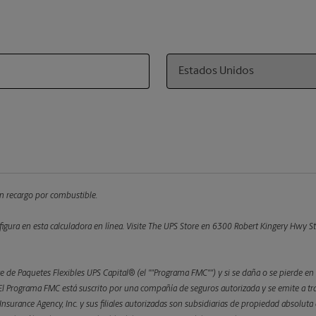
Country
 un recargo por combustible.
figura en esta calculadora en línea.
Visite The UPS Store en 6300 Robert Kingery Hwy Ste
 de Paquetes Flexibles UPS Capital® (el ""Programa FMC"") y si se daña o se pierde en 
 Programa FMC está suscrito por una compañía de seguros autorizada y se emite a trav
l Insurance Agency, Inc. y sus filiales autorizadas son subsidiarias de propiedad absolu