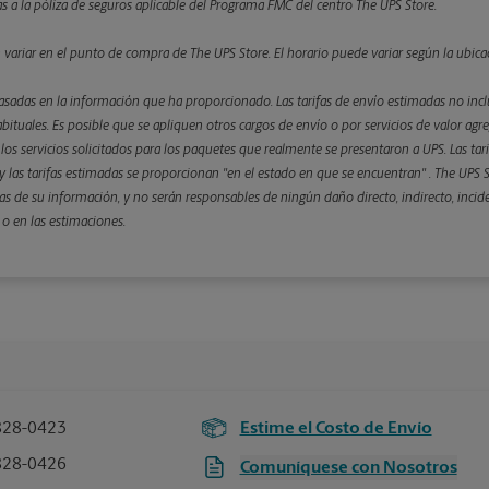
etas a la póliza de seguros aplicable del Programa FMC del centro The UPS Store.
n variar en el punto de compra de The UPS Store. El horario puede variar según la ubica
asadas en la información que ha proporcionado. Las tarifas de envío estimadas no inclu
bituales. Es posible que se apliquen otros cargos de envío o por servicios de valor agre
 y los servicios solicitados para los paquetes que realmente se presentaron a UPS. Las ta
 las tarifas estimadas se proporcionan "en el estado en que se encuentran" . The UPS St
s de su información, y no serán responsables de ningún daño directo, indirecto, incid
 o en las estimaciones.
828-0423
Estime el Costo de Envío
828-0426
Comuníquese con Nosotros