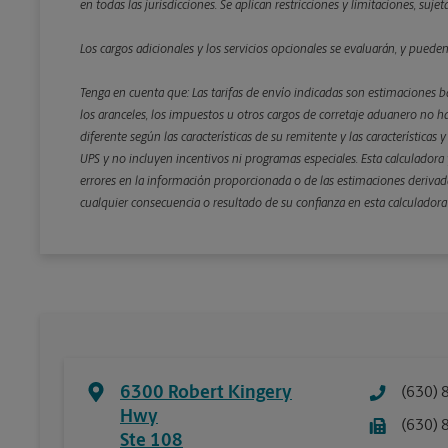
en todas las jurisdicciones. Se aplican restricciones y limitaciones, suj
Los cargos adicionales y los servicios opcionales se evaluarán, y puede
Tenga en cuenta que: Las tarifas de envío indicadas son estimaciones b
los aranceles, los impuestos u otros cargos de corretaje aduanero no ha
diferente según las características de su remitente y las características
UPS y no incluyen incentivos ni programas especiales. Esta calculadora y
errores en la información proporcionada o de las estimaciones derivada
cualquier consecuencia o resultado de su confianza en esta calculadora
6300 Robert Kingery
(630) 
Hwy
(630) 
Ste 108