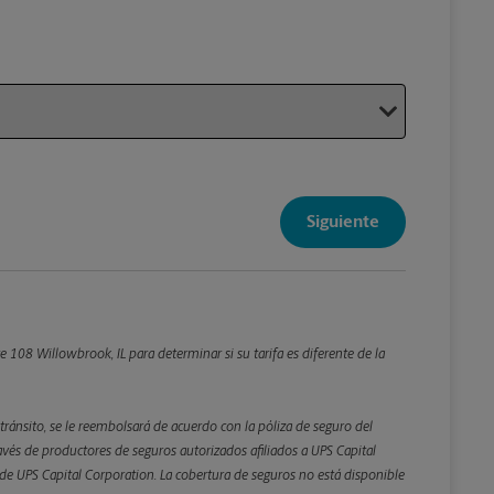
Su paque
Siguiente
Detalles d
*Campo Re
Redondee lo
 108 Willowbrook, IL para determinar si su tarifa es diferente de la
Peso
tránsito, se le reembolsará de acuerdo con la póliza de seguro del
és de productores de seguros autorizados afiliados a UPS Capital
ta de UPS Capital Corporation. La cobertura de seguros no está disponible
Atrás