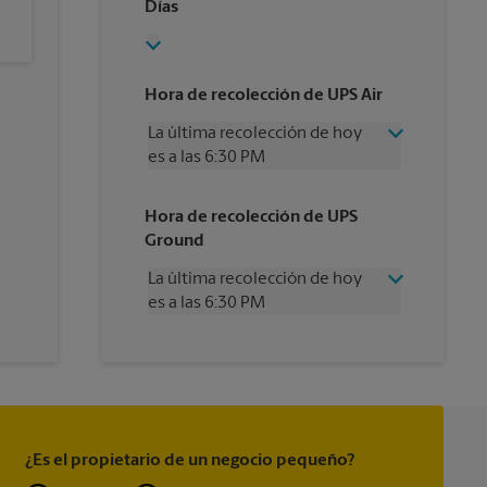
Días
Hora de recolección de UPS Air
La última recolección de hoy
es a las 6:30 PM
Miércoles
6:30 PM
Hora de recolección de UPS
Jueves
6:30 PM
Ground
Viernes
6:30 PM
Sábado
2:30 PM
La última recolección de hoy
Domingo
Sin Recolección
es a las 6:30 PM
Lunes
6:30 PM
Martes
6:30 PM
Miércoles
6:30 PM
Jueves
6:30 PM
Viernes
6:30 PM
Sábado
4:30 PM
Domingo
Sin Recolección
¿Es el propietario de un negocio pequeño?
Lunes
6:30 PM