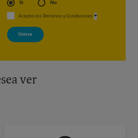
Martes
6:30 PM
Sí
No
Acepto los Términos y Condiciones
Al registrarse, acepta recibir correos electrónicos de The UPS Store
con noticias, ofertas especiales, promociones y mensajes
adaptados a sus intereses. Puede darse de baja en cualquier
momento. Para más información, consulte nuestra política de
privacidad. Los centros están bajo la titularidad y la gestión
independiente de franquiciados. Varias ofertas pueden estar
disponibles solo en algunos centros participantes. Para más
información, contacte al centro The UPS Store en su ciudad.
sea ver