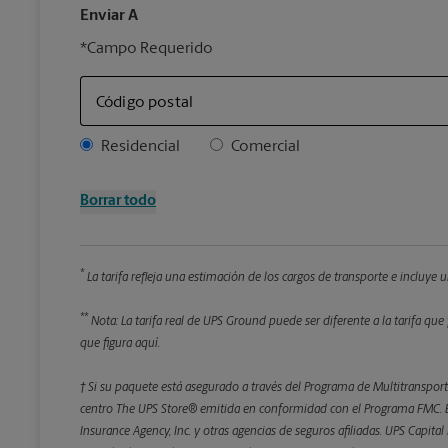
Enviar A
*Campo Requerido
Código postal
Address Type
Residencial
Comercial
Borrar todo
*
La tarifa refleja una estimación de los cargos de transporte e incluye
**
Nota: La tarifa real de UPS Ground puede ser diferente a la tarifa que 
que figura aquí.
† Si su paquete está asegurado a través del Programa de Multitransporte
centro The UPS Store® emitida en conformidad con el Programa FMC. El
Insurance Agency, Inc. y otras agencias de seguros afiliadas. UPS Capita