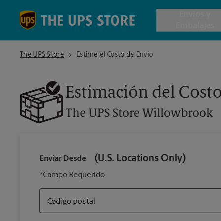
Skip to content
Return to Nav
Envios y
Embalajes
The UPS Store Willowbrook
The UPS Store
Estime el Costo de Envío
Envío de 
Estimación del Costo
Cajas de 
The UPS Store
Willowbrook
Servicios 
Envío Inte
(U.S. Locations Only)
Enviar Desde
*Campo Requerido
Todos los
Código postal