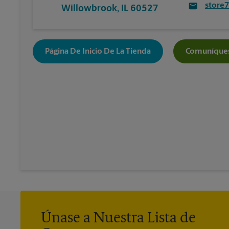
store
Willowbrook
,
IL
60527
Página De Inicio De La Tienda
Comuníques
Únase a Nuestra Lista de