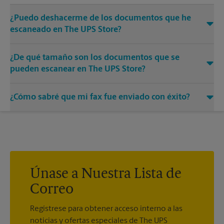
¿Puedo deshacerme de los documentos que he
escaneado en The UPS Store?
Sí, proporcionamos servicios de destrucción de cualquier
¿De qué tamaño son los documentos que se
documento o medio que necesite destruir.
pueden escanear en The UPS Store?
Nuestras máquinas tienen diferentes tamaños. Venga o
¿Cómo sabré que mi fax fue enviado con éxito?
llámenos al (630) 828-0423 y hable con los asociados para
conocer más sobre los tamaños específicos.
Recibirá una hoja de confirmación cuando su fax esté
completo. Y si no se completó la primera vez, le enviaremos
su transmisión de nuevo.
Únase a Nuestra Lista de
Correo
Regístrese para obtener acceso interno a las
noticias y ofertas especiales de The UPS