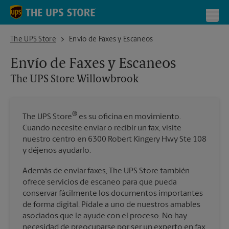
Skip to content
Return to Nav
Toggl
The UPS Store Willowbrook
The UPS Store
Envío de Faxes y Escaneos
Envío de Faxes y Escaneos
The UPS Store
Willowbrook
®
The UPS Store
es su oficina en movimiento.
Cuando necesite enviar o recibir un fax, visite
nuestro centro en 6300 Robert Kingery Hwy Ste 108
y déjenos ayudarlo.
Además de enviar faxes, The UPS Store también
ofrece servicios de escaneo para que pueda
conservar fácilmente los documentos importantes
de forma digital. Pídale a uno de nuestros amables
asociados que le ayude con el proceso. No hay
necesidad de preocuparse por ser un experto en fax