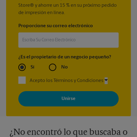
Store® y ahorre un 15 % en su próximo pedido
de impresión en línea.
Proporcione su correo electrónico
¿Es el propietario de un negocio pequeño?
Sí
No
Acepto los Términos y Condiciones
Al registrarse, acepta recibir correos electrónicos de The UPS
Store con noticias, ofertas especiales, promociones y mensajes
adaptados a sus intereses. Puede darse de baja en cualquier
momento. Para más información, consulte nuestra política de
privacidad. Los centros están bajo la titularidad y la gestión
independiente de franquiciados. Varias ofertas pueden estar
disponibles solo en algunos centros participantes. Para más
información, contacte al centro The UPS Store en su ciudad.
¿No encontró lo que buscaba o