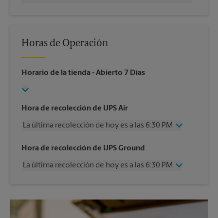
Horas de Operación
Horario de la tienda
- Abierto 7 Días
Hora de recolección de UPS Air
La última recolección de hoy es a las 6:30 PM
Miércoles
6:30 PM
Hora de recolección de UPS Ground
Jueves
6:30 PM
La última recolección de hoy es a las 6:30 PM
Viernes
6:30 PM
Sábado
2:30 PM
Miércoles
6:30 PM
Domingo
Sin Recolección
Jueves
6:30 PM
Lunes
6:30 PM
Viernes
6:30 PM
Martes
6:30 PM