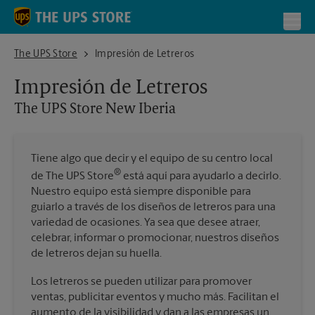
Skip to content
Return to Nav
Toggl
The UPS Store New Iberia
The UPS Store
Impresión de Letreros
Impresión de Letreros
The UPS Store
New Iberia
Tiene algo que decir y el equipo de su centro local
®
de The UPS Store
está aquí para ayudarlo a decirlo.
Nuestro equipo está siempre disponible para
guiarlo a través de los diseños de letreros para una
variedad de ocasiones. Ya sea que desee atraer,
celebrar, informar o promocionar, nuestros diseños
de letreros dejan su huella.
Los letreros se pueden utilizar para promover
ventas, publicitar eventos y mucho más. Facilitan el
aumento de la visibilidad y dan a las empresas un