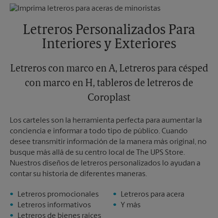
Jueves
5:30 PM
Lunes
5:30 PM
Viernes
5:30 PM
Martes
5:30 PM
Sábado
Sin Recolección
Letreros Personalizados Para
Domingo
Sin Recolección
Interiores y Exteriores
Lunes
5:30 PM
Martes
5:30 PM
Letreros con marco en A, Letreros para césped
con marco en H, tableros de letreros de
Coroplast
Los carteles son la herramienta perfecta para aumentar la
conciencia e informar a todo tipo de público. Cuando
desee transmitir información de la manera más original, no
busque más allá de su centro local de The UPS Store.
Nuestros diseños de letreros personalizados lo ayudan a
contar su historia de diferentes maneras.
Letreros promocionales
Letreros para acera
Letreros informativos
Y más
Letreros de bienes raíces