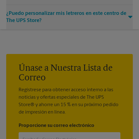
para promocionar en la acera.
Sí. Nuestros letreros de metal fuertes, resistentes y confiables
¿Puedo personalizar mis letreros en este centro de
hacen una presentación llamativa. Visite su centro local de
The UPS Store para obtener ejemplos a todo color de una o
The UPS Store?
dos caras para elegir entre todos en un solo lugar.
Los diseños de letreros personalizados están disponibles en
su centro local de The UPS Store. Siempre estamos
encantados de ayudarlo a crear el letrero correcto con la
impresión de letreros que se adapte a sus necesidades.
Únase a Nuestra Lista de
Correo
Regístrese para obtener acceso interno a las
noticias y ofertas especiales de The UPS
Store® y ahorre un 15 % en su próximo pedido
de impresión en línea.
Proporcione su correo electrónico