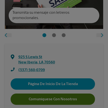
Transmita su mensaje con letreros
promocionales.
925 S Lewis St
New Iberia
,
LA
70560
(337) 560-0709
Página De Inicio De La Tienda
Comuníquese Con Nosotros