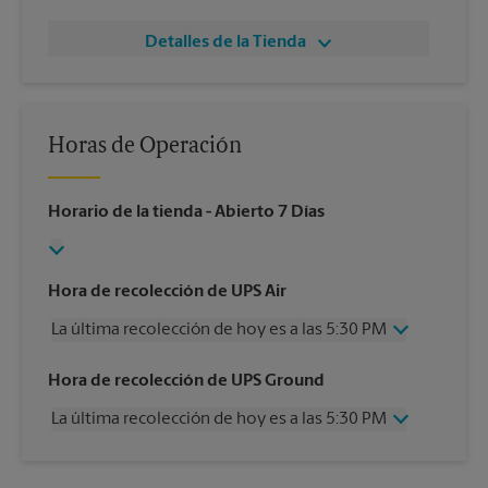
Detalles de la Tienda
Horas de Operación
Horario de la tienda
- Abierto 7 Días
Hora de recolección de UPS Air
La última recolección de hoy es a las 5:30 PM
Miércoles
5:30 PM
Hora de recolección de UPS Ground
Jueves
5:30 PM
La última recolección de hoy es a las 5:30 PM
Viernes
5:30 PM
Sábado
12:00 PM
Miércoles
5:30 PM
Domingo
Sin Recolección