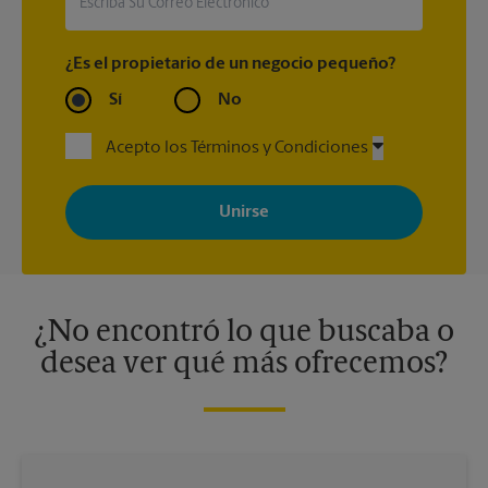
¿Es el propietario de un negocio pequeño?
Sí
No
Acepto los Términos y Condiciones
Al registrarse, acepta recibir correos electrónicos de The UPS
Store con noticias, ofertas especiales, promociones y mensajes
adaptados a sus intereses. Puede darse de baja en cualquier
momento. Para más información, consulte nuestra política de
privacidad. Los centros están bajo la titularidad y la gestión
independiente de franquiciados. Varias ofertas pueden estar
disponibles solo en algunos centros participantes. Para más
información, contacte al centro The UPS Store en su ciudad.
¿No encontró lo que buscaba o
desea ver qué más ofrecemos?