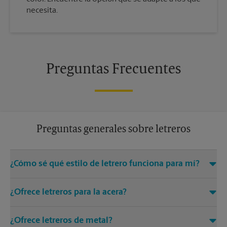
necesita.
Preguntas Frecuentes
Preguntas generales sobre letreros
¿Cómo sé qué estilo de letrero funciona para mí?
Venga a The UPS Store New Iberia o llámenos al (337) 560-
¿Ofrece letreros para la acera?
0709 y estaremos encantados de ayudarle a encontrar la
solución adecuada de letreros para sus necesidades
Sí, los centros de The UPS Store ofrecen una variedad de
¿Ofrece letreros de metal?
letreros, como letreros con marco en A, que son perfectos