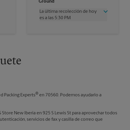
Ground
Viernes
5:30 PM
Sábado
12:00 PM
La última recolección de hoy
Domingo
Sin Recolección
es a las 5:30 PM
Lunes
5:30 PM
Martes
5:30 PM
Miércoles
5:30 PM
Jueves
5:30 PM
Viernes
5:30 PM
Sábado
Sin Recolección
Domingo
Sin Recolección
uete
Lunes
5:30 PM
Martes
5:30 PM
®
ed Packing Experts
en 70560. Podemos ayudarlo a
PS Store New Iberia en 925 S Lewis St para aprovechar todos
utenticación, servicios de fax y casilla de correo que