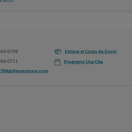
75-8777
.
560-0709
Estime el Costo de Envío
560-0711
Programe Una Cita
5789@theupsstore.com