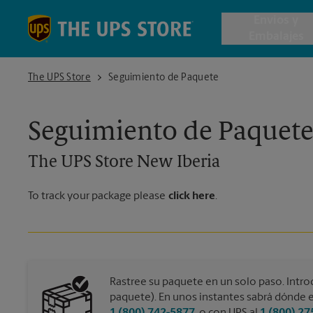
Skip to content
Return to Nav
Envios y
Embalajes
The UPS Store New Iberia
The UPS Store
Seguimiento de Paquete
Envío de 
Seguimiento de Paquet
Cajas de 
The UPS Store
New Iberia
Servicios 
To track your package please
click here
.
Envío Inte
Todos los
Rastree su paquete en un solo paso. Intro
paquete). En unos instantes sabrá dónde e