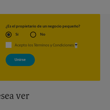
¿Es el propietario de un negocio pequeño?
Sí
No
Acepto los Términos y Condiciones
Al registrarse, acepta recibir correos electrónicos de The UPS Store
con noticias, ofertas especiales, promociones y mensajes
adaptados a sus intereses. Puede darse de baja en cualquier
momento. Para más información, consulte nuestra política de
privacidad. Los centros están bajo la titularidad y la gestión
independiente de franquiciados. Varias ofertas pueden estar
disponibles solo en algunos centros participantes. Para más
información, contacte al centro The UPS Store en su ciudad.
sea ver