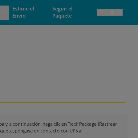
Estime el
Seguir el
EN
ES
Alternar el idiom
Envío
Paquete
 e Impresión Arquitectónica
y
Cuentas de la Casa
ía y Tarjetas
cción
Envío de Faxes y Escaneos
as, Carteles y Letreros
de Pasaporte
esión de Pancartas
esión de Carteles
esión de Letreros
y, a continuación, haga clic en Track Package (Rastrear
paquete, póngase en contacto con UPS al