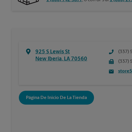
1 (800) 742-5877
, o con UPS al
1 (800) 2
925 S Lewis St
(337) 
New Iberia
,
LA
70560
(337) 
store
Página De Inicio De La Tienda