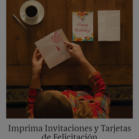
Sábado
Sin Recolección
Domingo
Sin Recolección
Lunes
5:30 PM
Martes
5:30 PM
Imprima Invitaciones y Tarjetas
de Felicitación