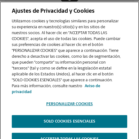
Ajustes de Privacidad y Cookies
COMUNÍQUESE CON NOSOTROS
Utilizamos cookies y tecnologías similares para personalizar
su experiencia en nuestro(s) sitio(s) y en los sitios de
nuestros socios. Al hacer clic en "ACCEPTAR TODAS LAS
COOKIES", acepta el uso de todas las cookies. Puede cambiar
sus preferencias de cookies al hacer clic en el botón
"PERSONALIZAR COOKIES" que aparece a continuación. Tiene
derecho a desactivar las cookies, como las de segmentación,
que pueden "compartir" su información personal con
"terceros" (tal y como se define en la lesgislación estatal
aplicable de los Estados Unidos), al hacer clic en el botón
"SOLO COOKIES ESENCIALES" que aparece a continuación.
VER LA PÁGINA DE LA TIENDA
Para más información, consulte nuestro
Aviso de
privacidad
PERSONALIZAR COOKIES
SOLO COOKIES ESENCIALES
Copyright © 1994-
2026
.
The UPS Store
|
Aviso de Privacidad
|
Términos de Uso del Sitio Web
|
Contraste Alto