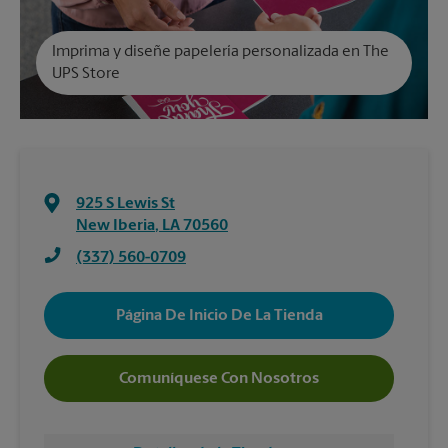
Imprima y diseñe papelería personalizada en The
UPS Store
925 S Lewis St
New Iberia
,
LA
70560
(337) 560-0709
Página De Inicio De La Tienda
Comuníquese Con Nosotros