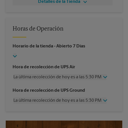
Detalles de la Tienda
Horas de Operación
Horario de la tienda
- Abierto 7 Días
Hora de recolección de UPS Air
La última recolección de hoy es a las 5:30 PM
Miércoles
5:30 PM
Hora de recolección de UPS Ground
Jueves
5:30 PM
La última recolección de hoy es a las 5:30 PM
Viernes
5:30 PM
Sábado
12:00 PM
Miércoles
5:30 PM
Domingo
Sin Recolección
Jueves
5:30 PM
Lunes
5:30 PM
Viernes
5:30 PM
Martes
5:30 PM