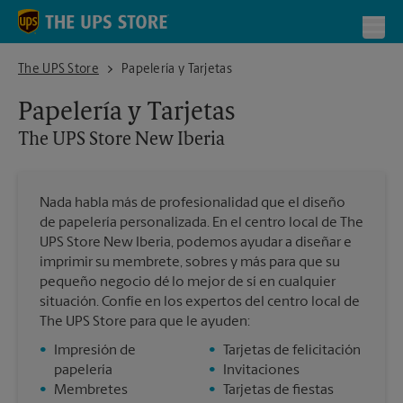
Skip to content
Return to Nav
Toggl
The UPS Store New Iberia
The UPS Store
Papelería y Tarjetas
Papelería y Tarjetas
The UPS Store
New Iberia
Nada habla más de profesionalidad que el diseño
de papelería personalizada. En el centro local de The
UPS Store New Iberia, podemos ayudar a diseñar e
imprimir su membrete, sobres y más para que su
pequeño negocio dé lo mejor de sí en cualquier
situación. Confíe en los expertos del centro local de
The UPS Store para que le ayuden:
•
Impresión de
•
Tarjetas de felicitación
papelería
•
Invitaciones
•
Membretes
•
Tarjetas de fiestas