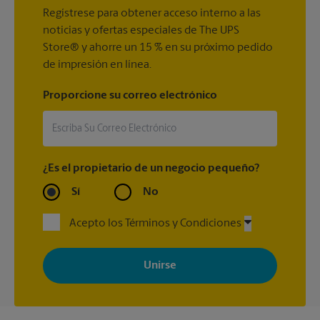
Regístrese para obtener acceso interno a las
noticias y ofertas especiales de The UPS
Store® y ahorre un 15 % en su próximo pedido
de impresión en línea.
Proporcione su correo electrónico
¿Es el propietario de un negocio pequeño?
Sí
No
Acepto los Términos y Condiciones
Al registrarse, acepta recibir correos electrónicos de The UPS
Store con noticias, ofertas especiales, promociones y mensajes
adaptados a sus intereses. Puede darse de baja en cualquier
momento. Para más información, consulte nuestra política de
privacidad. Los centros están bajo la titularidad y la gestión
independiente de franquiciados. Varias ofertas pueden estar
disponibles solo en algunos centros participantes. Para más