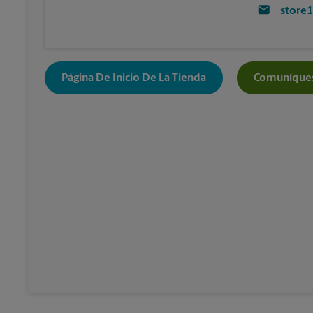
store
Página De Inicio De La Tienda
Comuníques