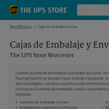
Skip to content
Return to Nav
Envios y
Embalajes
The UPS Store Worcester
The UPS Store
Cajas de Embalaje y Envío
Envío de 
Cajas de Embalaje y Env
Cajas de 
The UPS Store
Worcester
Servicios 
Cuando se trata de amortiguar y proteger sus cosas, no 
Envío Inte
Packing Experts no puedan hacer. Grande o pequeño, lo
artículos frágiles, nuestros expertos están entrenados
con nuestra Garantía de embalaje y envío, respaldamo
tranquilo.
Todos los
•
Garantía de embalaje y envío
ar
•
Embaladores expertos certificados
•
Ma