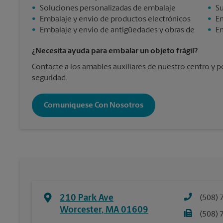
•
Soluciones personalizadas de embalaje
•
Su
•
Embalaje y envío de productos electrónicos
•
En
•
Embalaje y envío de antigüedades y obras de
•
En
¿Necesita ayuda para embalar un objeto frágil?
Contacte a los amables auxiliares de nuestro centro y 
seguridad.
Comuníquese Con Nosotros
210 Park Ave
(508) 
Worcester
,
MA
01609
(508) 