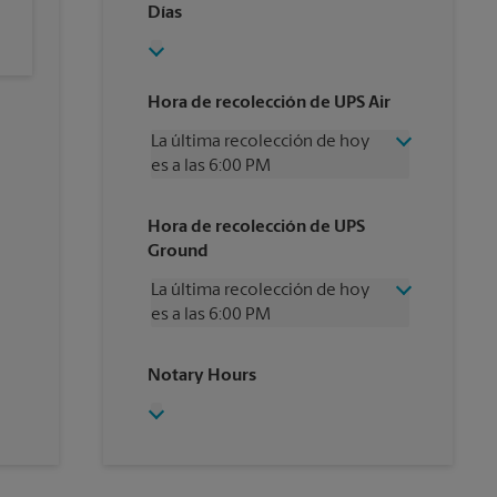
Días
Hora de recolección de UPS Air
La última recolección de hoy
es a las 6:00 PM
Miércoles
6:00 PM
Hora de recolección de UPS
Jueves
6:00 PM
Ground
Viernes
6:00 PM
Sábado
4:00 PM
La última recolección de hoy
Domingo
Sin Recolección
es a las 6:00 PM
Lunes
6:00 PM
Martes
6:00 PM
Miércoles
6:00 PM
Notary Hours
Jueves
6:00 PM
Viernes
6:00 PM
Sábado
4:00 PM
Domingo
Sin Recolección
Lunes
6:00 PM