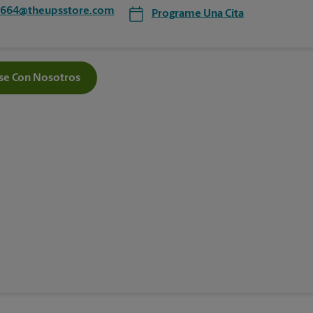
1664@theupsstore.com
Programe Una Cita
e Con Nosotros