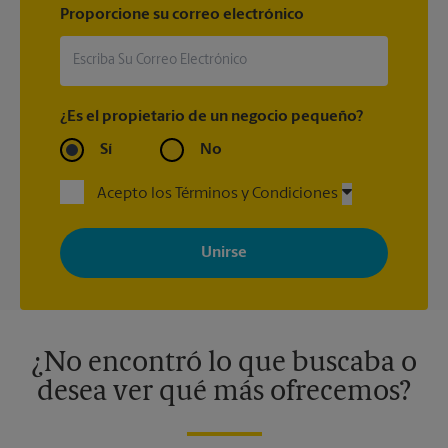
Proporcione su correo electrónico
¿Es el propietario de un negocio pequeño?
Sí
No
Acepto los Términos y Condiciones
Al registrarse, acepta recibir correos electrónicos de The UPS
Store con noticias, ofertas especiales, promociones y mensajes
adaptados a sus intereses. Puede darse de baja en cualquier
momento. Para más información, consulte nuestra política de
privacidad. Los centros están bajo la titularidad y la gestión
independiente de franquiciados. Varias ofertas pueden estar
disponibles solo en algunos centros participantes. Para más
información, contacte al centro The UPS Store en su ciudad.
¿No encontró lo que buscaba o
desea ver qué más ofrecemos?