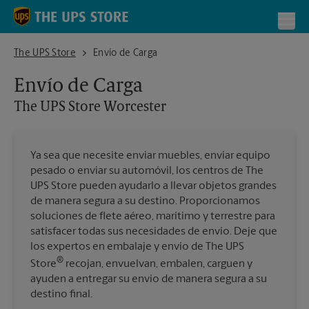
Skip to content
Return to Nav
Toggl
The UPS Store Worcester
The UPS Store
Envío de Carga
Envío de Carga
The UPS Store
Worcester
Ya sea que necesite enviar muebles, enviar equipo
pesado o enviar su automóvil, los centros de The
UPS Store pueden ayudarlo a llevar objetos grandes
de manera segura a su destino. Proporcionamos
soluciones de flete aéreo, marítimo y terrestre para
satisfacer todas sus necesidades de envío. Deje que
los expertos en embalaje y envío de The UPS
®
Store
recojan, envuelvan, embalen, carguen y
ayuden a entregar su envío de manera segura a su
destino final.