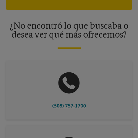
privacidad. Los centros están bajo la titularidad y la gestión
independiente de franquiciados. Varias ofertas pueden estar
disponibles solo en algunos centros participantes. Para más
información, contacte al centro The UPS Store en su ciudad.
¿No encontró lo que buscaba o
desea ver qué más ofrecemos?
(508) 757-1700