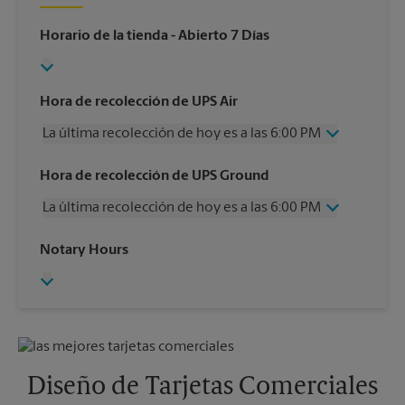
Horario de la tienda
- Abierto 7 Días
Hora de recolección de UPS Air
La última recolección de hoy es a las 6:00 PM
Miércoles
6:00 PM
Hora de recolección de UPS Ground
Jueves
6:00 PM
La última recolección de hoy es a las 6:00 PM
Viernes
6:00 PM
Sábado
4:00 PM
Miércoles
6:00 PM
Notary Hours
Domingo
Sin Recolección
Jueves
6:00 PM
Lunes
6:00 PM
Viernes
6:00 PM
Martes
6:00 PM
Sábado
4:00 PM
Domingo
Sin Recolección
Lunes
6:00 PM
Martes
6:00 PM
Diseño de Tarjetas Comerciales