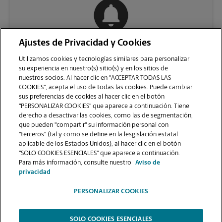
Ajustes de Privacidad y Cookies
COMUNÍQUESE CON NOSOTROS
Utilizamos cookies y tecnologías similares para personalizar
su experiencia en nuestro(s) sitio(s) y en los sitios de
nuestros socios. Al hacer clic en "ACCEPTAR TODAS LAS
COOKIES", acepta el uso de todas las cookies. Puede cambiar
sus preferencias de cookies al hacer clic en el botón
"PERSONALIZAR COOKIES" que aparece a continuación. Tiene
derecho a desactivar las cookies, como las de segmentación,
que pueden "compartir" su información personal con
"terceros" (tal y como se define en la lesgislación estatal
aplicable de los Estados Unidos), al hacer clic en el botón
"SOLO COOKIES ESENCIALES" que aparece a continuación.
VER LA PÁGINA DE LA TIENDA
Para más información, consulte nuestro
Aviso de
privacidad
PERSONALIZAR COOKIES
SOLO COOKIES ESENCIALES
Copyright © 1994-
2026
.