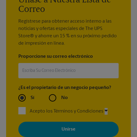
Únase a Nuestra Lista de
Correo
Regístrese para obtener acceso interno a las
noticias y ofertas especiales de The UPS
Store® y ahorre un 15 % en su próximo pedido
de impresión en línea.
Proporcione su correo electrónico
¿Es el propietario de un negocio pequeño?
Sí
No
Acepto los Términos y Condiciones
Al registrarse, acepta recibir correos electrónicos de The UPS
Store con noticias, ofertas especiales, promociones y mensajes
adaptados a sus intereses. Puede darse de baja en cualquier
momento. Para más información, consulte nuestra política de