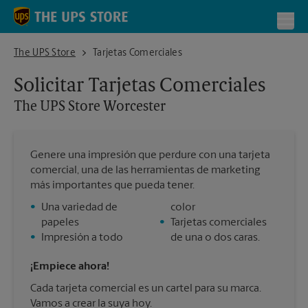
Skip to content
Return to Nav
Toggl
The UPS Store Worcester
The UPS Store
Tarjetas Comerciales
Solicitar Tarjetas Comerciales
The UPS Store
Worcester
Genere una impresión que perdure con una tarjeta
comercial, una de las herramientas de marketing
más importantes que pueda tener.
•
Una variedad de
color
papeles
•
Tarjetas comerciales
•
Impresión a todo
de una o dos caras.
¡Empiece ahora!
Cada tarjeta comercial es un cartel para su marca.
Vamos a crear la suya hoy.