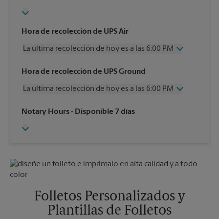
Hora de recolección de UPS Air
La última recolección de hoy es a las 6:00 PM
Miércoles
6:00 PM
Hora de recolección de UPS Ground
Jueves
6:00 PM
La última recolección de hoy es a las 6:00 PM
Viernes
6:00 PM
Sábado
2:30 PM
Miércoles
6:00 PM
Notary Hours
- Disponible 7 días
Domingo
Sin Recolección
Jueves
6:00 PM
Lunes
6:00 PM
Viernes
6:00 PM
Martes
6:00 PM
Sábado
Sin Recolección
Domingo
Sin Recolección
Lunes
6:00 PM
Martes
6:00 PM
Folletos Personalizados y
Plantillas de Folletos