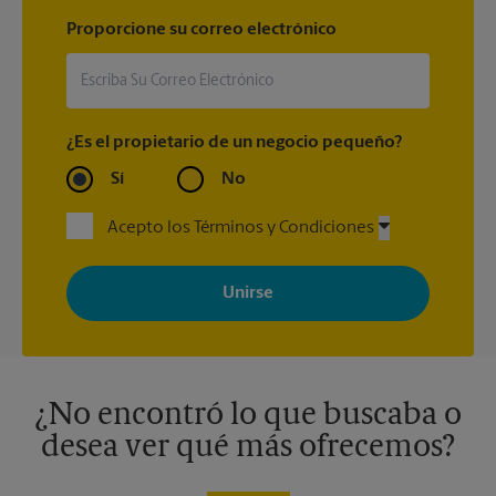
Proporcione su correo electrónico
¿Es el propietario de un negocio pequeño?
Sí
No
Acepto los Términos y Condiciones
Al registrarse, acepta recibir correos electrónicos de The UPS
Store con noticias, ofertas especiales, promociones y mensajes
adaptados a sus intereses. Puede darse de baja en cualquier
momento. Para más información, consulte nuestra política de
privacidad. Los centros están bajo la titularidad y la gestión
independiente de franquiciados. Varias ofertas pueden estar
disponibles solo en algunos centros participantes. Para más
información, contacte al centro The UPS Store en su ciudad.
¿No encontró lo que buscaba o
desea ver qué más ofrecemos?