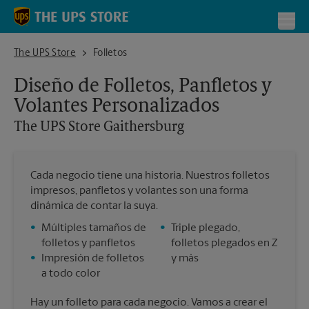
Skip to content
Return to Nav
Toggl
The UPS Store Gaithersburg
The UPS Store
Folletos
Diseño de Folletos, Panfletos y
Volantes Personalizados
The UPS Store
Gaithersburg
Cada negocio tiene una historia. Nuestros folletos
impresos, panfletos y volantes son una forma
dinámica de contar la suya.
•
Múltiples tamaños de
•
Triple plegado,
folletos y panfletos
folletos plegados en Z
•
Impresión de folletos
y más
a todo color
Hay un folleto para cada negocio. Vamos a crear el