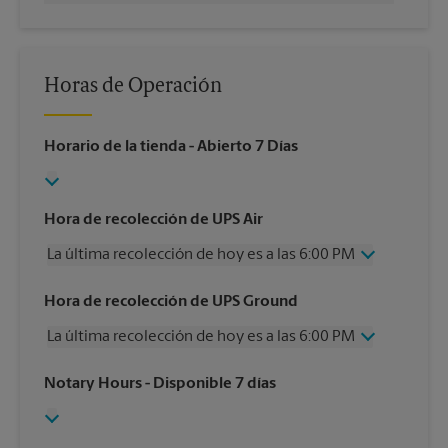
Horas de Operación
Horario de la tienda
- Abierto 7 Días
Hora de recolección de UPS Air
La última recolección de hoy es a las 6:00 PM
Miércoles
6:00 PM
Hora de recolección de UPS Ground
Jueves
6:00 PM
La última recolección de hoy es a las 6:00 PM
Viernes
6:00 PM
Sábado
2:30 PM
Miércoles
6:00 PM
Notary Hours
- Disponible 7 días
Domingo
Sin Recolección
Jueves
6:00 PM
Lunes
6:00 PM
Viernes
6:00 PM
Martes
6:00 PM
Sábado
Sin Recolección