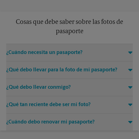
Cosas que debe saber sobre las fotos de
pasaporte
¿Cuándo necesita un pasaporte?
Todos los viajes fuera de los Estados Unidos requieren que
¿Qué debo llevar para la foto de mi pasaporte?
tenga un pasaporte activo.
Se sugiere una camiseta de color sólido para las fotos de
¿Qué debo llevar conmigo?
pasaporte. Evite las impresiones, los patrones, los sombreros
(excepto los religiosos) y las gafas de sol que lo distraigan.
Cuando se solicita un pasaporte, normalmente se requiere
¿Qué tan reciente debe ser mi foto?
una identificación actualizada y un certificado de nacimiento.
Cualquier foto usada para un pasaporte recién creado debe
¿Cuándo debo renovar mi pasaporte?
ser tomada dentro de los últimos 6 meses.
Nueve meses antes de la expiración es el mejor momento