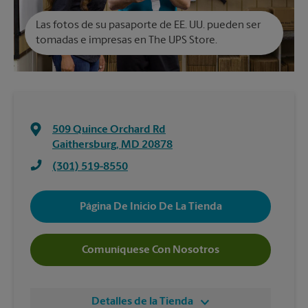
Las fotos de su pasaporte de EE. UU. pueden ser
tomadas e impresas en The UPS Store.
509 Quince Orchard Rd
Gaithersburg
,
MD
20878
(301) 519-8550
Página De Inicio De La Tienda
Comuníquese Con Nosotros
Detalles de la Tienda