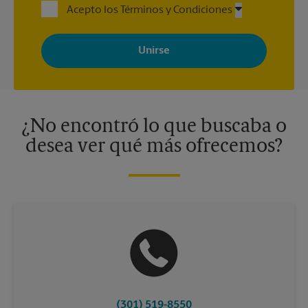
Acepto los Términos y Condiciones
Al registrarse, acepta recibir correos electrónicos de The UPS
Store con noticias, ofertas especiales, promociones y mensajes
adaptados a sus intereses. Puede darse de baja en cualquier
momento. Para más información, consulte nuestra política de
privacidad. Los centros están bajo la titularidad y la gestión
independiente de franquiciados. Varias ofertas pueden estar
disponibles solo en algunos centros participantes. Para más
información, contacte al centro The UPS Store en su ciudad.
¿No encontró lo que buscaba o
desea ver qué más ofrecemos?
(301) 519-8550