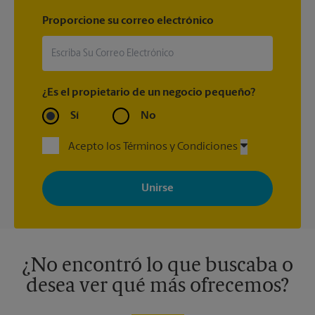
Proporcione su correo electrónico
¿Es el propietario de un negocio pequeño?
Sí
No
Acepto los Términos y Condiciones
Al registrarse, acepta recibir correos electrónicos de The UPS
Store con noticias, ofertas especiales, promociones y mensajes
adaptados a sus intereses. Puede darse de baja en cualquier
momento. Para más información, consulte nuestra política de
privacidad. Los centros están bajo la titularidad y la gestión
independiente de franquiciados. Varias ofertas pueden estar
disponibles solo en algunos centros participantes. Para más
información, contacte al centro The UPS Store en su ciudad.
¿No encontró lo que buscaba o
desea ver qué más ofrecemos?