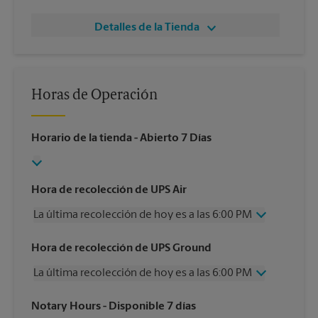
Detalles de la Tienda
Horas de Operación
Horario de la tienda
- Abierto 7 Días
Hora de recolección de UPS Air
La última recolección de hoy es a las 6:00 PM
Miércoles
6:00 PM
Hora de recolección de UPS Ground
Jueves
6:00 PM
La última recolección de hoy es a las 6:00 PM
Viernes
6:00 PM
Sábado
2:30 PM
Miércoles
6:00 PM
Notary Hours
- Disponible 7 días
Domingo
Sin Recolección