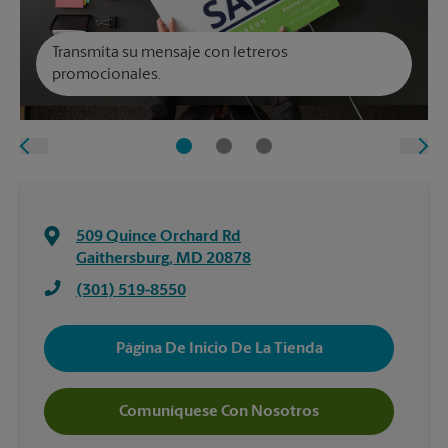
Transmita su mensaje con letreros
promocionales.
509 Quince Orchard Rd
Gaithersburg
,
MD
20878
(301) 519-8550
Página De Inicio De La Tienda
Comuníquese Con Nosotros