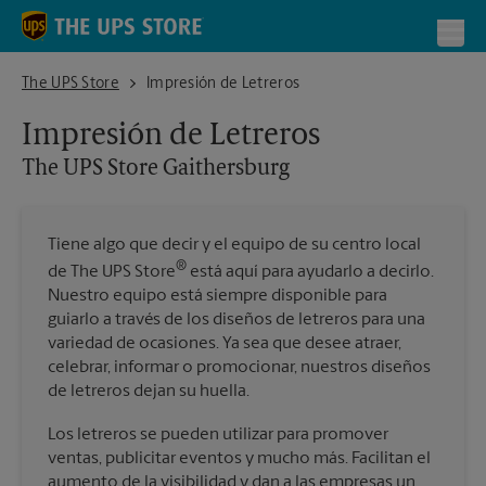
Skip to content
Return to Nav
Toggl
The UPS Store Gaithersburg
The UPS Store
Impresión de Letreros
Impresión de Letreros
The UPS Store
Gaithersburg
Tiene algo que decir y el equipo de su centro local
®
de The UPS Store
está aquí para ayudarlo a decirlo.
Nuestro equipo está siempre disponible para
guiarlo a través de los diseños de letreros para una
variedad de ocasiones. Ya sea que desee atraer,
celebrar, informar o promocionar, nuestros diseños
de letreros dejan su huella.
Los letreros se pueden utilizar para promover
ventas, publicitar eventos y mucho más. Facilitan el
aumento de la visibilidad y dan a las empresas un