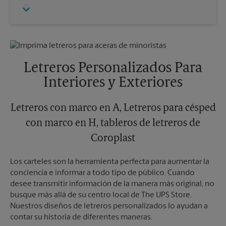
Jueves
6:00 PM
Lunes
6:00 PM
Viernes
6:00 PM
Martes
6:00 PM
Sábado
Sin Recolección
Domingo
Sin Recolección
Lunes
6:00 PM
Martes
6:00 PM
Letreros Personalizados Para
Interiores y Exteriores
Letreros con marco en A, Letreros para césped
con marco en H, tableros de letreros de
Coroplast
Los carteles son la herramienta perfecta para aumentar la
conciencia e informar a todo tipo de público. Cuando
desee transmitir información de la manera más original, no
busque más allá de su centro local de The UPS Store.
Nuestros diseños de letreros personalizados lo ayudan a
contar su historia de diferentes maneras.