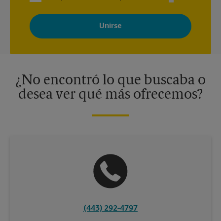
Al registrarse, acepta recibir correos electrónicos de The UPS
Store con noticias, ofertas especiales, promociones y mensajes
adaptados a sus intereses. Puede darse de baja en cualquier
momento. Para más información, consulte nuestra política de
privacidad. Los centros están bajo la titularidad y la gestión
independiente de franquiciados. Varias ofertas pueden estar
disponibles solo en algunos centros participantes. Para más
información, contacte al centro The UPS Store en su ciudad.
¿No encontró lo que buscaba o
desea ver qué más ofrecemos?
(443) 292-4797