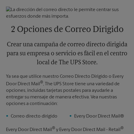
Domingo
Sin Recolección
Jueves
6:30 PM
Lunes
6:30 PM
Viernes
6:30 PM
Martes
6:30 PM
Sábado
Sin Recolección
Domingo
Sin Recolección
2 Opciones de Correo Dirigido
Lunes
6:30 PM
Martes
6:30 PM
Crear una campaña de correo directo dirigida
para su empresa o servicio es fácil en el centro
local de The UPS Store.
Ya sea que utilice nuestro Correo Directo Dirigido o Every
®
Door Direct Mail
, The UPS Store tiene una variedad de
opciones, incluidas tarjetas postales para ayudarle a
entregar su mensaje de manera efectiva. Vea nuestras
opciones a continuación:
Correo directo dirigido
Every Door Direct Mail®
®
®
Every Door Direct Mail
y Every Door Direct Mail - Retail