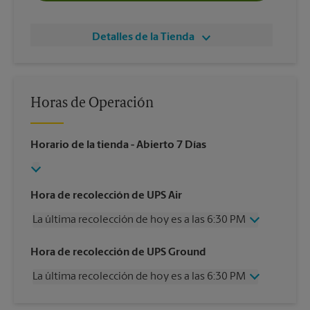
Detalles de la Tienda
Horas de Operación
Horario de la tienda
- Abierto 7 Días
Hora de recolección de UPS Air
La última recolección de hoy es a las 6:30 PM
Miércoles
6:30 PM
Hora de recolección de UPS Ground
Jueves
6:30 PM
La última recolección de hoy es a las 6:30 PM
Viernes
6:30 PM
Sábado
2:00 PM
Miércoles
6:30 PM