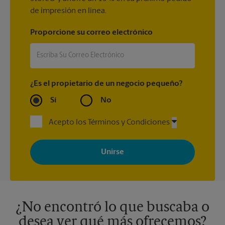
de impresión en línea.
Proporcione su correo electrónico
¿Es el propietario de un negocio pequeño?
Sí
No
Acepto los Términos y Condiciones
Al registrarse, acepta recibir correos electrónicos de The UPS
Store con noticias, ofertas especiales, promociones y mensajes
adaptados a sus intereses. Puede darse de baja en cualquier
momento. Para más información, consulte nuestra política de
privacidad. Los centros están bajo la titularidad y la gestión
independiente de franquiciados. Varias ofertas pueden estar
disponibles solo en algunos centros participantes. Para más
información, contacte al centro The UPS Store en su ciudad.
¿No encontró lo que buscaba o
desea ver qué más ofrecemos?