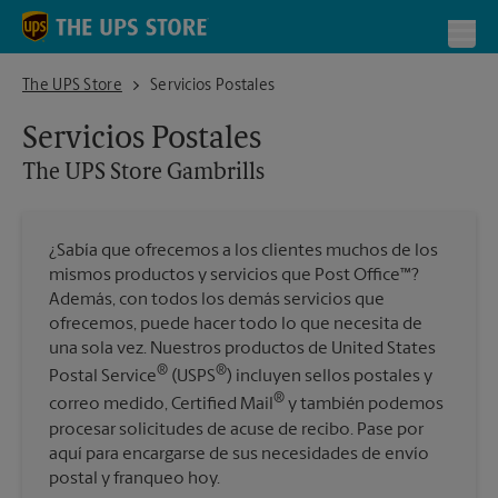
Skip to content
Return to Nav
Toggl
The UPS Store Gambrills
The UPS Store
Servicios Postales
Servicios Postales
The UPS Store
Gambrills
¿Sabía que ofrecemos a los clientes muchos de los
mismos productos y servicios que Post Office™?
Además, con todos los demás servicios que
ofrecemos, puede hacer todo lo que necesita de
una sola vez. Nuestros productos de United States
®
®
Postal Service
(USPS
) incluyen sellos postales y
®
correo medido, Certified Mail
y también podemos
procesar solicitudes de acuse de recibo. Pase por
aquí para encargarse de sus necesidades de envío
postal y franqueo hoy.