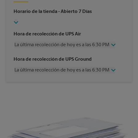
Horario de la tienda
- Abierto 7 Días
Hora de recolección de UPS Air
La última recolección de hoy es a las 6:30 PM
Miércoles
6:30 PM
Hora de recolección de UPS Ground
Jueves
6:30 PM
La última recolección de hoy es a las 6:30 PM
Viernes
6:30 PM
Sábado
2:00 PM
Miércoles
6:30 PM
Domingo
Sin Recolección
Jueves
6:30 PM
Lunes
6:30 PM
Viernes
6:30 PM
Martes
6:30 PM
Sábado
Sin Recolección
Domingo
Sin Recolección
Lunes
6:30 PM
Martes
6:30 PM