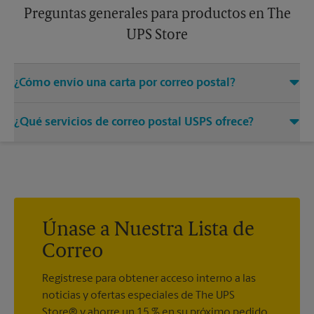
Preguntas generales para productos en The
UPS Store
¿Cómo envío una carta por correo postal?
Solo entregue su sobre con el franqueo adecuado a un
¿Qué servicios de correo postal USPS ofrece?
asociado en este centro de The UPS Store y permítanos
encargarnos del resto.
®
Ofrecemos correo medido, sellos postales, Priority Mail
,
®
®
Priority Mail Express
, First-Class Mail
, Every Door Direct
®
®
®
Mail
, Every Door Direct Mail - Retail
, Media Mail
, Entrega
®
del correo postal del ejército, Parcel Select
, Global Express
®
®
Guaranteed
, Priority Mail Express International
, Priority
Únase a Nuestra Lista de
®
®
®
Mail International
, First-Class Mail
International
, USPS
Correo
®
Tracking
(incluido con la mayoría de los servicios de
®
paquetes), Certified Mail
y acuse de recibo.
Regístrese para obtener acceso interno a las
noticias y ofertas especiales de The UPS
Store® y ahorre un 15 % en su próximo pedido