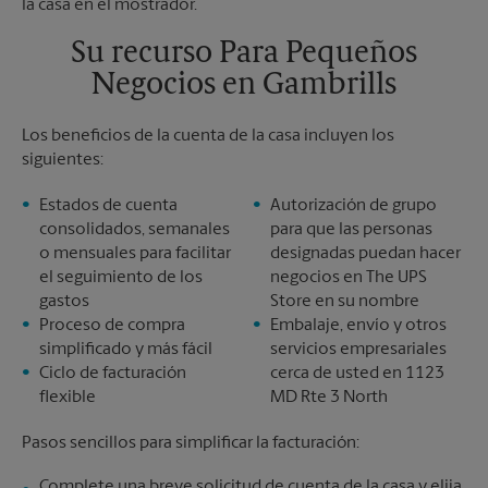
Sábado
Sin Recolección
Domingo
Sin Recolección
Su recurso Para Pequeños
Lunes
6:30 PM
Negocios en Gambrills
Martes
6:30 PM
Los beneficios de la cuenta de la casa incluyen los
siguientes:
Estados de cuenta
Autorización de grupo
consolidados, semanales
para que las personas
o mensuales para facilitar
designadas puedan hacer
el seguimiento de los
negocios en The UPS
gastos
Store en su nombre
Proceso de compra
Embalaje, envío y otros
simplificado y más fácil
servicios empresariales
Ciclo de facturación
cerca de usted en 1123
flexible
MD Rte 3 North
Pasos sencillos para simplificar la facturación:
Complete una breve solicitud de cuenta de la casa y elija