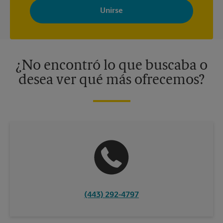
Store con noticias, ofertas especiales, promociones y mensajes
adaptados a sus intereses. Puede darse de baja en cualquier
momento. Para más información, consulte nuestra política de
privacidad. Los centros están bajo la titularidad y la gestión
independiente de franquiciados. Varias ofertas pueden estar
disponibles solo en algunos centros participantes. Para más
información, contacte al centro The UPS Store en su ciudad.
¿No encontró lo que buscaba o
desea ver qué más ofrecemos?
(443) 292-4797