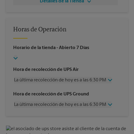
Detalles de la Tienda
Horas de Operación
Horario de la tienda
- Abierto 7 Días
Hora de recolección de UPS Air
La última recolección de hoy es a las 6:30 PM
Miércoles
6:30 PM
Hora de recolección de UPS Ground
Jueves
6:30 PM
La última recolección de hoy es a las 6:30 PM
Viernes
6:30 PM
Sábado
2:00 PM
Miércoles
6:30 PM
Domingo
Sin Recolección
Jueves
6:30 PM
Lunes
6:30 PM
Viernes
6:30 PM
Martes
6:30 PM