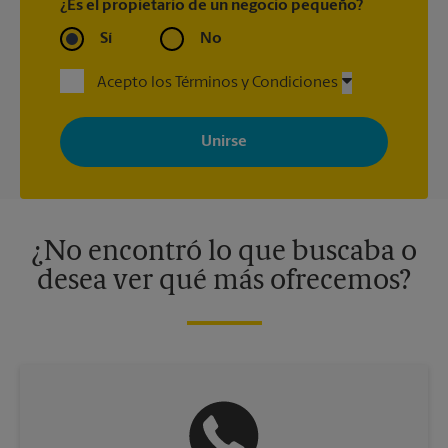
¿Es el propietario de un negocio pequeño?
Sí
No
Acepto los Términos y Condiciones
Al registrarse, acepta recibir correos electrónicos de The UPS
Store con noticias, ofertas especiales, promociones y mensajes
adaptados a sus intereses. Puede darse de baja en cualquier
momento. Para más información, consulte nuestra política de
privacidad. Los centros están bajo la titularidad y la gestión
independiente de franquiciados. Varias ofertas pueden estar
disponibles solo en algunos centros participantes. Para más
información, contacte al centro The UPS Store en su ciudad.
¿No encontró lo que buscaba o
desea ver qué más ofrecemos?