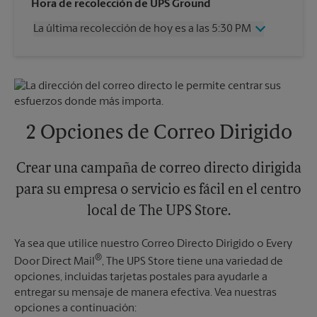
Miércoles
5:30 PM
Hora de recolección de UPS Ground
Jueves
5:30 PM
La última recolección de hoy es a las 5:30 PM
Viernes
5:30 PM
Sábado
Sin Recolección
Miércoles
5:30 PM
Domingo
Sin Recolección
Jueves
5:30 PM
Lunes
5:30 PM
Viernes
5:30 PM
Martes
5:30 PM
Sábado
Sin Recolección
Domingo
Sin Recolección
2 Opciones de Correo Dirigido
Lunes
5:30 PM
Martes
5:30 PM
Crear una campaña de correo directo dirigida
para su empresa o servicio es fácil en el centro
local de The UPS Store.
Ya sea que utilice nuestro Correo Directo Dirigido o Every
®
Door Direct Mail
, The UPS Store tiene una variedad de
opciones, incluidas tarjetas postales para ayudarle a
entregar su mensaje de manera efectiva. Vea nuestras
opciones a continuación: