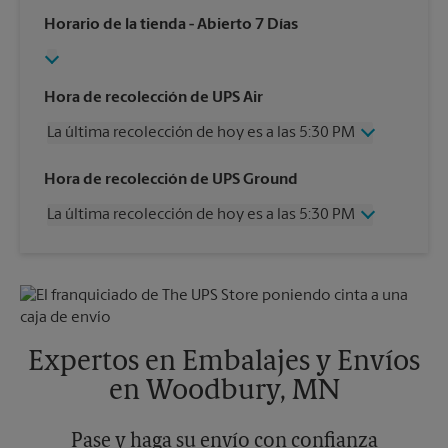
Horario de la tienda
- Abierto 7 Días
Hora de recolección de UPS Air
La última recolección de hoy es a las 5:30 PM
Miércoles
5:30 PM
Hora de recolección de UPS Ground
Jueves
5:30 PM
La última recolección de hoy es a las 5:30 PM
Viernes
5:30 PM
Sábado
Sin Recolección
Miércoles
5:30 PM
Domingo
Sin Recolección
Jueves
5:30 PM
Lunes
5:30 PM
Viernes
5:30 PM
Martes
5:30 PM
Sábado
Sin Recolección
Domingo
Sin Recolección
Expertos en Embalajes y Envíos
Lunes
5:30 PM
en Woodbury, MN
Martes
5:30 PM
Pase y haga su envío con confianza