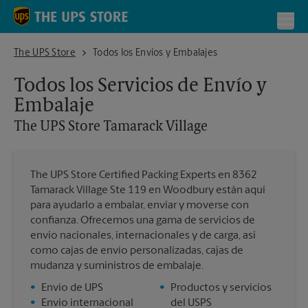
Skip to content
Return to Nav
Toggl
The UPS Store Tamarack Village
The UPS Store
Todos los Envíos y Embalajes
Todos los Servicios de Envío y
Embalaje
The UPS Store
Tamarack Village
The UPS Store Certified Packing Experts en 8362
Tamarack Village Ste 119 en Woodbury están aquí
para ayudarlo a embalar, enviar y moverse con
confianza. Ofrecemos una gama de servicios de
envío nacionales, internacionales y de carga, así
como cajas de envío personalizadas, cajas de
mudanza y suministros de embalaje.
•
Envío de UPS
•
Productos y servicios
•
Envío internacional
del USPS