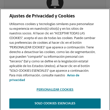
Ajustes de Privacidad y Cookies
COMUNÍQUESE CON NOSOTROS
Utilizamos cookies y tecnologías similares para personalizar
su experiencia en nuestro(s) sitio(s) y en los sitios de
nuestros socios. Al hacer clic en "ACCEPTAR TODAS LAS
COOKIES", acepta el uso de todas las cookies. Puede cambiar
sus preferencias de cookies al hacer clic en el botón
"PERSONALIZAR COOKIES" que aparece a continuación. Tiene
derecho a desactivar las cookies, como las de segmentación,
que pueden "compartir" su información personal con
"terceros" (tal y como se define en la lesgislación estatal
aplicable de los Estados Unidos), al hacer clic en el botón
"SOLO COOKIES ESENCIALES" que aparece a continuación.
VER LA PÁGINA DE LA TIENDA
Para más información, consulte nuestro
Aviso de
privacidad
PERSONALIZAR COOKIES
SOLO COOKIES ESENCIALES
Copyright © 1994-
2026
.
The UPS Store
|
Aviso de Privacidad
|
Términos de Uso del Sitio Web
|