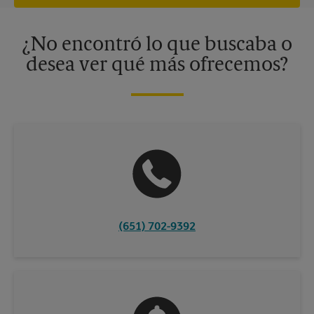
independiente de franquiciados. Varias ofertas pueden estar
disponibles solo en algunos centros participantes. Para más
información, contacte al centro The UPS Store en su ciudad.
¿No encontró lo que buscaba o
desea ver qué más ofrecemos?
(651) 702-9392