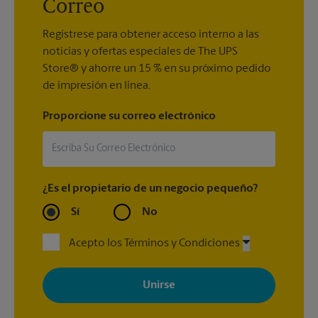
Correo
Regístrese para obtener acceso interno a las
noticias y ofertas especiales de The UPS
Store® y ahorre un 15 % en su próximo pedido
de impresión en línea.
Proporcione su correo electrónico
¿Es el propietario de un negocio pequeño?
Sí
No
Acepto los Términos y Condiciones
Al registrarse, acepta recibir correos electrónicos de The UPS
Store con noticias, ofertas especiales, promociones y mensajes
adaptados a sus intereses. Puede darse de baja en cualquier
momento. Para más información, consulte nuestra política de
privacidad. Los centros están bajo la titularidad y la gestión