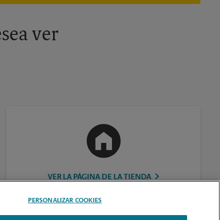
información, contacte al centro The UPS Store en su ciudad.
sea ver
VER LA PÁGINA DE LA TIENDA
PERSONALIZAR COOKIES