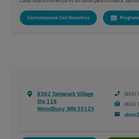
Cada tarjeta comercial es un cartel para su marca. Vamos 
Comuníquese Con Nosotros
Program
8362 Tamarack Village
(651) 
Ste 119
(651) 
Woodbury
,
MN
55125
store