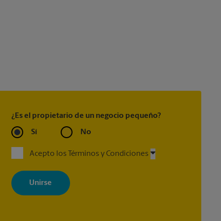
¿Es el propietario de un negocio pequeño?
Sí
No
Acepto los Términos y Condiciones
Al registrarse, acepta recibir correos electrónicos de The UPS Store
con noticias, ofertas especiales, promociones y mensajes
adaptados a sus intereses. Puede darse de baja en cualquier
momento. Para más información, consulte nuestra política de
privacidad. Los centros están bajo la titularidad y la gestión
independiente de franquiciados. Varias ofertas pueden estar
disponibles solo en algunos centros participantes. Para más