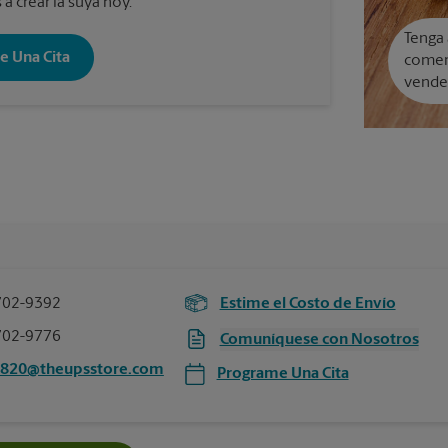
a crear la suya hoy.
Tenga 
e Una Cita
comer
vende
702-9392
Estime el Costo de Envío
702-9776
Comuníquese con Nosotros
2820@theupsstore.com
Programe Una Cita