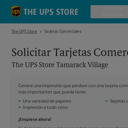
Skip to content
Return to Nav
Envios y
Embalajes
The UPS Store Tamarack Village
The UPS Store
Tarjetas Comerciales
Envío de 
Solicitar Tarjetas Comer
Cajas de 
The UPS Store
Tamarack Village
Servicios 
Genere una impresión que perdure con una tarjeta come
Envío Inte
más importantes que pueda tener.
•
Una variedad de papeles
•
Tarjetas 
•
Impresión a todo color
Todos los
¡Empiece ahora!