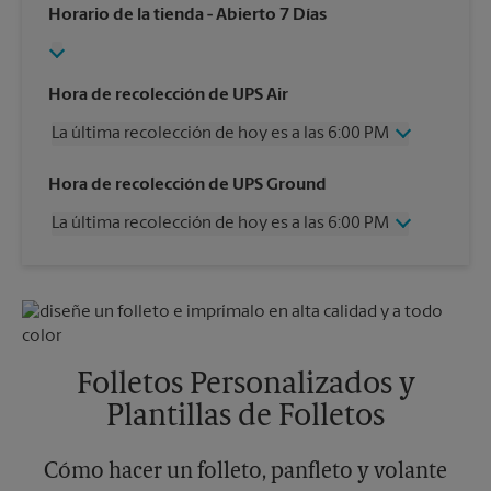
Horario de la tienda
- Abierto 7 Días
Hora de recolección de UPS Air
La última recolección de hoy es a las 6:00 PM
Miércoles
6:00 PM
Hora de recolección de UPS Ground
Jueves
6:00 PM
La última recolección de hoy es a las 6:00 PM
Viernes
6:00 PM
Sábado
1:00 PM
Miércoles
6:00 PM
Domingo
Sin Recolección
Jueves
6:00 PM
Lunes
6:00 PM
Viernes
6:00 PM
Martes
6:00 PM
Sábado
Sin Recolección
Domingo
Sin Recolección
Folletos Personalizados y
Lunes
6:00 PM
Plantillas de Folletos
Martes
6:00 PM
Cómo hacer un folleto, panfleto y volante