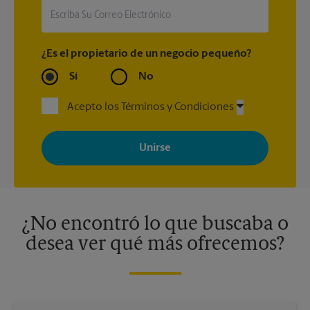
¿Es el propietario de un negocio pequeño?
Sí
No
Acepto los Términos y Condiciones
Al registrarse, acepta recibir correos electrónicos de The UPS
Store con noticias, ofertas especiales, promociones y mensajes
adaptados a sus intereses. Puede darse de baja en cualquier
momento. Para más información, consulte nuestra política de
privacidad. Los centros están bajo la titularidad y la gestión
independiente de franquiciados. Varias ofertas pueden estar
disponibles solo en algunos centros participantes. Para más
información, contacte al centro The UPS Store en su ciudad.
¿No encontró lo que buscaba o
desea ver qué más ofrecemos?