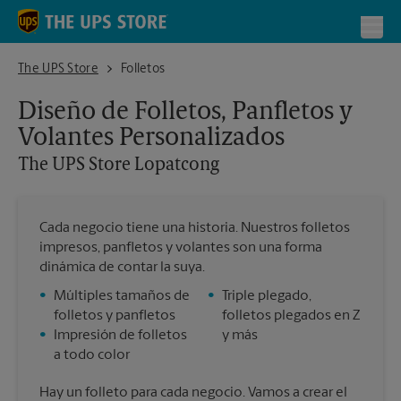
Skip to content
Return to Nav
Toggl
The UPS Store Lopatcong
The UPS Store
Folletos
Diseño de Folletos, Panfletos y
Volantes Personalizados
The UPS Store
Lopatcong
Cada negocio tiene una historia. Nuestros folletos
impresos, panfletos y volantes son una forma
dinámica de contar la suya.
•
Múltiples tamaños de
•
Triple plegado,
folletos y panfletos
folletos plegados en Z
•
Impresión de folletos
y más
a todo color
Hay un folleto para cada negocio. Vamos a crear el