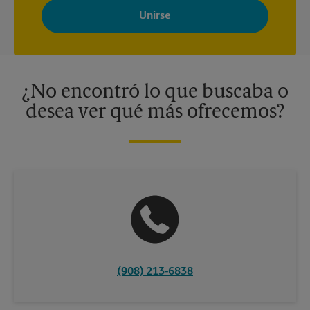
Store con noticias, ofertas especiales, promociones y mensajes
adaptados a sus intereses. Puede darse de baja en cualquier
momento. Para más información, consulte nuestra política de
privacidad. Los centros están bajo la titularidad y la gestión
independiente de franquiciados. Varias ofertas pueden estar
disponibles solo en algunos centros participantes. Para más
información, contacte al centro The UPS Store en su ciudad.
¿No encontró lo que buscaba o
desea ver qué más ofrecemos?
(908) 213-6838