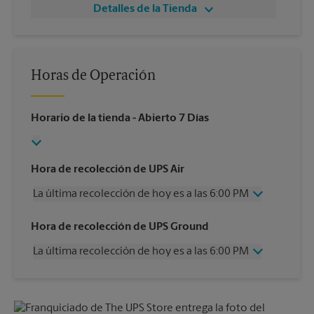
Detalles de la Tienda
Horas de Operación
Horario de la tienda
- Abierto 7 Días
Hora de recolección de UPS Air
La última recolección de hoy es a las 6:00 PM
Miércoles
6:00 PM
Hora de recolección de UPS Ground
Jueves
6:00 PM
La última recolección de hoy es a las 6:00 PM
Viernes
6:00 PM
Sábado
1:00 PM
Miércoles
6:00 PM
Domingo
Sin Recolección
Jueves
6:00 PM
Lunes
6:00 PM
Viernes
6:00 PM