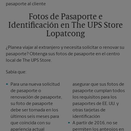
Martes
6:00 PM
Sábado
Sin Recolección
Domingo
Sin Recolección
Fotos de Pasaporte e
Lunes
6:00 PM
Identificación en The UPS Store
Martes
6:00 PM
Lopatcong
¿Planea viajar al extranjero y necesita solicitar o renovar su
pasaporte? Obtenga sus fotos de pasaporte en el centro
local de The UPS Store.
Sabía que:
Para una nueva solicitud
asegurar que sus fotos de
de pasaporte o
pasaporte cumplan todos
renovación de pasaporte,
los requisitos para los
su foto de pasaporte
pasaportes de EE. UU. y
debe ser tomada en los
otras tarjetas de
últimos seis meses para
identificación
que coincida con su
A partir de 2016, no se
apariencia actual
permiten los anteojos en