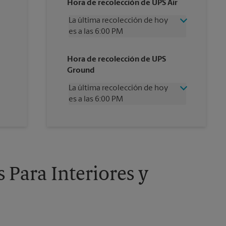
Hora de recolección de UPS Air
La última recolección de hoy
es a las 6:00 PM
Miércoles
6:00 PM
Hora de recolección de UPS
Jueves
6:00 PM
Ground
Viernes
6:00 PM
Sábado
1:00 PM
La última recolección de hoy
Domingo
Sin Recolección
es a las 6:00 PM
Lunes
6:00 PM
Martes
6:00 PM
Miércoles
6:00 PM
Jueves
6:00 PM
Viernes
6:00 PM
Sábado
Sin Recolección
Domingo
Sin Recolección
 Para Interiores y
Lunes
6:00 PM
Martes
6:00 PM