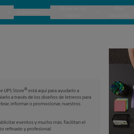
Buzones de
Más
Impresión
Correo
Servicios
UPS
Copias y Documentos
Envío de Carga
Servicios de Buzón
Planos
Notar
Embalaje y Envío
Materiales de Marketing
Cajas y Suministros de Mudanza
Papeler
Destru
Correo Directo
Postales
Estime el Costo de Envío
Pancart
Fotos 
Folletos
Impr
®
he UPS Store
está aquí para ayudarlo a
Tarjetas Postales
rnacional
Garantía de Embalaje y Envío
arlo a través de los diseños de letreros para
Impr
ebrar, informar o promocionar, nuestros
Tarjetas Comerciales
Impr
 Servicios de Envío y Embalaje
blicitar eventos y mucho más. Facilitan el
to refinado y profesional.
Todos los Servicios de Impresión