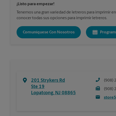
¡Listo para empezar!
Tenemos una gran variedad de letreros para imprimir en
conocer todas sus opciones para imprimir letreros.
Comuníquese Con Nosotros
Program
201 Strykers Rd
(908) 
Ste 19
(908) 
Lopatcong
,
NJ
08865
store