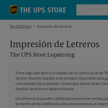
Skip to content
Return to Nav
Envios y
Embalajes
The UPS Store Lopatcong
The UPS Store
Impresión de Letreros
Envío de 
Impresión de Letreros
Cajas de 
The UPS Store
Lopatcong
Servicios 
Tiene algo que decir y el equipo de su centro local de T
Envío Inte
decirlo. Nuestro equipo está siempre disponible para gui
una variedad de ocasiones. Ya sea que desee atraer, cel
diseños de letreros dejan su huella.
Todos los
Los letreros se pueden utilizar para promover ventas, pu
aumento de la visibilidad y dan a las empresas un aspec