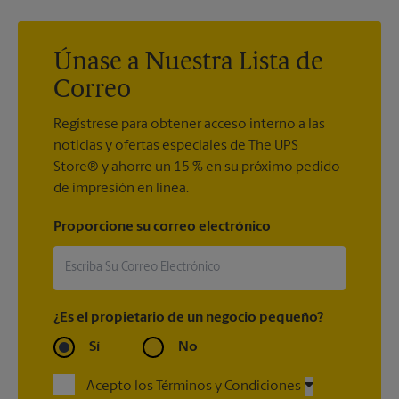
embalaje y el envío, tendrá más seguridad y tranquilidad con
store5546@theupsstore.com
para comprobar si tenemos los
nuestra
Garantía de embalaje y envío
.
suministros de envío que necesita.
Únase a Nuestra Lista de
Correo
Regístrese para obtener acceso interno a las
noticias y ofertas especiales de The UPS
Store® y ahorre un 15 % en su próximo pedido
de impresión en línea.
Proporcione su correo electrónico
¿Es el propietario de un negocio pequeño?
Sí
No
Acepto los Términos y Condiciones