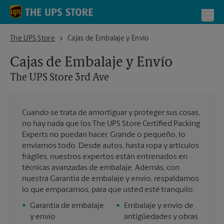
Skip to content
Return to Nav
Toggl
The UPS Store 3rd Ave
The UPS Store
Cajas de Embalaje y Envío
Cajas de Embalaje y Envío
The UPS Store
3rd Ave
Cuando se trata de amortiguar y proteger sus cosas,
no hay nada que los The UPS Store Certified Packing
Experts no puedan hacer. Grande o pequeño, lo
enviamos todo. Desde autos, hasta ropa y artículos
frágiles, nuestros expertos están entrenados en
técnicas avanzadas de embalaje. Además, con
nuestra Garantía de embalaje y envío, respaldamos
lo que empacamos, para que usted esté tranquilo.
•
Garantía de embalaje
•
Embalaje y envío de
y envío
antigüedades y obras