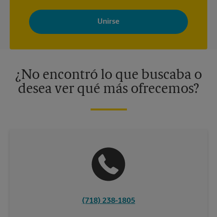
Al registrarse, acepta recibir correos electrónicos de The UPS
Store con noticias, ofertas especiales, promociones y mensajes
adaptados a sus intereses. Puede darse de baja en cualquier
momento. Para más información, consulte nuestra política de
privacidad. Los centros están bajo la titularidad y la gestión
independiente de franquiciados. Varias ofertas pueden estar
disponibles solo en algunos centros participantes. Para más
información, contacte al centro The UPS Store en su ciudad.
¿No encontró lo que buscaba o
desea ver qué más ofrecemos?
(718) 238-1805