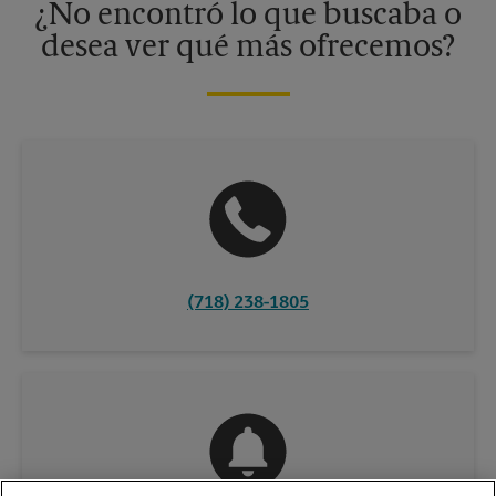
¿No encontró lo que buscaba o
desea ver qué más ofrecemos?
(718) 238-1805