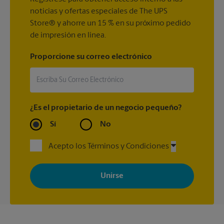
noticias y ofertas especiales de The UPS
Store® y ahorre un 15 % en su próximo pedido
de impresión en línea.
Proporcione su correo electrónico
¿Es el propietario de un negocio pequeño?
Sí
No
Acepto los Términos y Condiciones
Al registrarse, acepta recibir correos electrónicos de The UPS
Store con noticias, ofertas especiales, promociones y mensajes
adaptados a sus intereses. Puede darse de baja en cualquier
momento. Para más información, consulte nuestra política de
privacidad. Los centros están bajo la titularidad y la gestión
independiente de franquiciados. Varias ofertas pueden estar
disponibles solo en algunos centros participantes. Para más
información, contacte al centro The UPS Store en su ciudad.