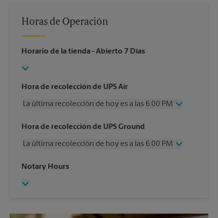
Horas de Operación
Horario de la tienda
- Abierto 7 Días
Hora de recolección de UPS Air
La última recolección de hoy es a las 6:00 PM
Miércoles
6:00 PM
Hora de recolección de UPS Ground
Jueves
6:00 PM
La última recolección de hoy es a las 6:00 PM
Viernes
6:00 PM
Sábado
1:00 PM
Miércoles
6:00 PM
Notary Hours
Domingo
Sin Recolección
Jueves
6:00 PM
Lunes
6:00 PM
Viernes
6:00 PM
Martes
6:00 PM
Sábado
Sin Recolección
Domingo
Sin Recolección