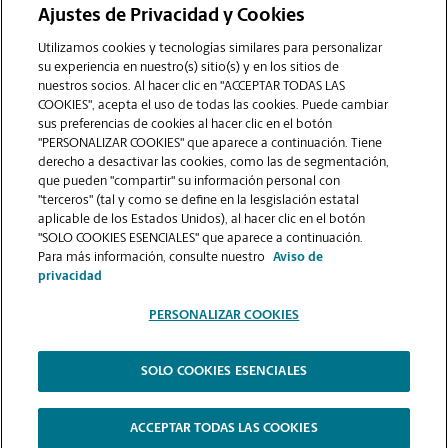
Ajustes de Privacidad y Cookies
COMUNÍQUESE CON NOSOTROS
Utilizamos cookies y tecnologías similares para personalizar
su experiencia en nuestro(s) sitio(s) y en los sitios de
nuestros socios. Al hacer clic en "ACCEPTAR TODAS LAS
COOKIES", acepta el uso de todas las cookies. Puede cambiar
sus preferencias de cookies al hacer clic en el botón
"PERSONALIZAR COOKIES" que aparece a continuación. Tiene
derecho a desactivar las cookies, como las de segmentación,
que pueden "compartir" su información personal con
"terceros" (tal y como se define en la lesgislación estatal
aplicable de los Estados Unidos), al hacer clic en el botón
"SOLO COOKIES ESENCIALES" que aparece a continuación.
VER LA PÁGINA DE LA TIENDA
Para más información, consulte nuestro
Aviso de
privacidad
PERSONALIZAR COOKIES
SOLO COOKIES ESENCIALES
Copyright © 1994-
2026
.
The UPS Store
|
Aviso de Privacidad
|
Términos de Uso del Sitio Web
|
Contraste Alto
ACCEPTAR TODAS LAS COOKIES
PERSONALIZAR COOKIES