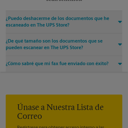
¿Puedo deshacerme de los documentos que he
escaneado en The UPS Store?
Sí, proporcionamos servicios de destrucción de cualquier
¿De qué tamaño son los documentos que se
documento o medio que necesite destruir.
pueden escanear en The UPS Store?
Nuestras máquinas tienen diferentes tamaños. Venga o
¿Cómo sabré que mi fax fue enviado con éxito?
llámenos al (718) 238-1805 y hable con los asociados para
conocer más sobre los tamaños específicos.
Recibirá una hoja de confirmación cuando su fax esté
completo. Y si no se completó la primera vez, le enviaremos
su transmisión de nuevo.
Únase a Nuestra Lista de
Correo
Regístrese para obtener acceso interno a las