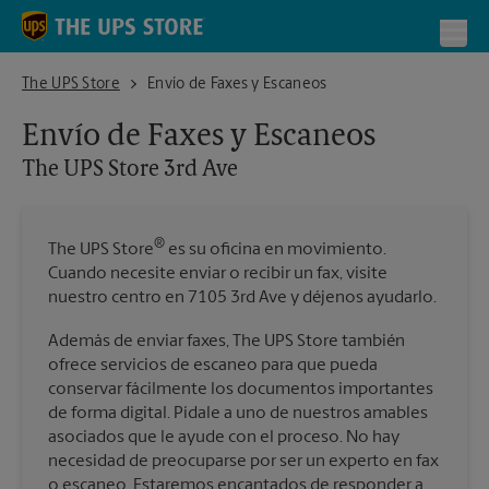
Skip to content
Return to Nav
Toggl
The UPS Store 3rd Ave
The UPS Store
Envío de Faxes y Escaneos
Envío de Faxes y Escaneos
The UPS Store
3rd Ave
®
The UPS Store
es su oficina en movimiento.
Cuando necesite enviar o recibir un fax, visite
nuestro centro en 7105 3rd Ave y déjenos ayudarlo.
Además de enviar faxes, The UPS Store también
ofrece servicios de escaneo para que pueda
conservar fácilmente los documentos importantes
de forma digital. Pídale a uno de nuestros amables
asociados que le ayude con el proceso. No hay
necesidad de preocuparse por ser un experto en fax
o escaneo. Estaremos encantados de responder a