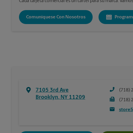
Cada tarjeta comercial es un cartel para su marca. Vamos 
Comuníquese Con Nosotros
Program
7105 3rd Ave
(718) 
Brooklyn
,
NY
11209
(718) 
store