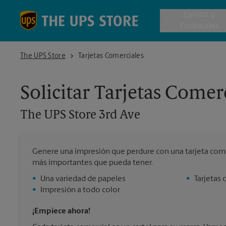
Skip to content
Return to Nav
Envios y
Embalajes
The UPS Store 3rd Ave
The UPS Store
Tarjetas Comerciales
Envío de 
Solicitar Tarjetas Comer
Cajas de 
The UPS Store
3rd Ave
Servicios 
Genere una impresión que perdure con una tarjeta come
Envío Inte
más importantes que pueda tener.
•
Una variedad de papeles
•
Tarjetas 
•
Impresión a todo color
Todos los
¡Empiece ahora!