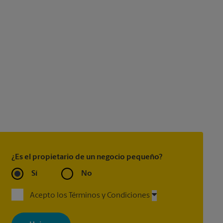
¿Es el propietario de un negocio pequeño?
Sí
No
Acepto los Términos y Condiciones
Al registrarse, acepta recibir correos electrónicos de The UPS Store
con noticias, ofertas especiales, promociones y mensajes