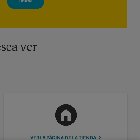
adaptados a sus intereses. Puede darse de baja en cualquier
momento. Para más información, consulte nuestra política de
privacidad. Los centros están bajo la titularidad y la gestión
independiente de franquiciados. Varias ofertas pueden estar
disponibles solo en algunos centros participantes. Para más
información, contacte al centro The UPS Store en su ciudad.
sea ver
VER LA PÁGINA DE LA TIENDA