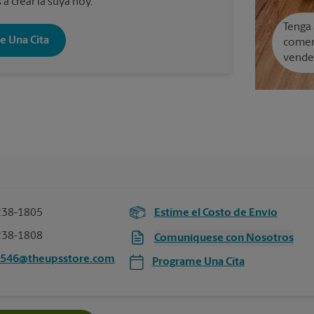
a crear la suya hoy.
Tenga 
e Una Cita
comer
vende
238-1805
Estime el Costo de Envío
238-1808
Comuníquese con Nosotros
5546@theupsstore.com
Programe Una Cita