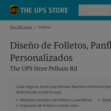
Skip to content
Return to Nav
Envios y
Embalajes
The UPS Store Pelham Rd
The UPS Store
Folletos
Envío de 
Diseño de Folletos, Panf
Cajas de 
Personalizados
Servicios 
The UPS Store
Pelham Rd
Envío Inte
Cada negocio tiene una historia. Nuestros folletos imp
dinámica de contar la suya.
Todos los
•
Múltiples tamaños de folletos y panfletos
•
Tripl
•
Impresión de folletos a todo color