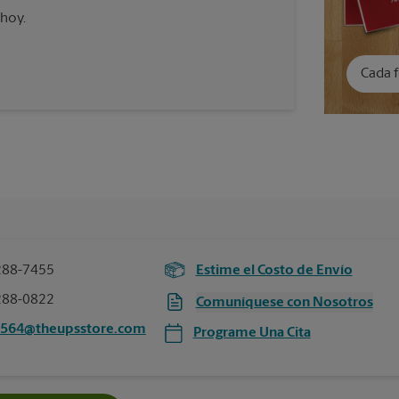
 hoy.
Cada f
288-7455
Estime el Costo de Envío
288-0822
Comuníquese con Nosotros
3564@theupsstore.com
Programe Una Cita