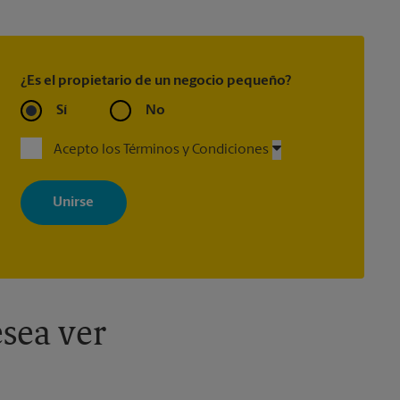
¿Es el propietario de un negocio pequeño?
Sí
No
Acepto los Términos y Condiciones
Al registrarse, acepta recibir correos electrónicos de The UPS Store
con noticias, ofertas especiales, promociones y mensajes
adaptados a sus intereses. Puede darse de baja en cualquier
momento. Para más información, consulte nuestra política de
privacidad. Los centros están bajo la titularidad y la gestión
independiente de franquiciados. Varias ofertas pueden estar
disponibles solo en algunos centros participantes. Para más
información, contacte al centro The UPS Store en su ciudad.
sea ver