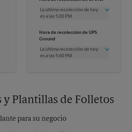
La última recolección de hoy
es a las 5:00 PM
Miércoles
5:00 PM
Hora de recolección de UPS
Jueves
5:00 PM
Ground
Viernes
5:00 PM
Sábado
2:30 PM
La última recolección de hoy
Domingo
Sin Recolección
es a las 5:00 PM
Lunes
5:00 PM
Martes
5:00 PM
Miércoles
5:00 PM
Jueves
5:00 PM
Viernes
5:00 PM
Sábado
Sin Recolección
Domingo
Sin Recolección
y Plantillas de Folletos
Lunes
5:00 PM
Martes
5:00 PM
lante para su negocio