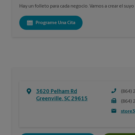
Hay un folleto para cada negocio. Vamos a crear el suyo
Programe Una Cita
3620 Pelham Rd
(864) 
Greenville
,
SC
29615
(864) 
store