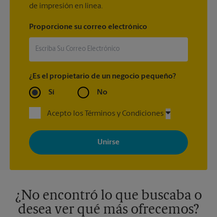
de impresión en línea.
Proporcione su correo electrónico
¿Es el propietario de un negocio pequeño?
Sí
No
Acepto los Términos y Condiciones
Al registrarse, acepta recibir correos electrónicos de The UPS
Store con noticias, ofertas especiales, promociones y mensajes
adaptados a sus intereses. Puede darse de baja en cualquier
momento. Para más información, consulte nuestra política de
privacidad. Los centros están bajo la titularidad y la gestión
independiente de franquiciados. Varias ofertas pueden estar
disponibles solo en algunos centros participantes. Para más
información, contacte al centro The UPS Store en su ciudad.
¿No encontró lo que buscaba o
desea ver qué más ofrecemos?