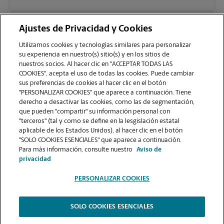
Ajustes de Privacidad y Cookies
Utilizamos cookies y tecnologías similares para personalizar
su experiencia en nuestro(s) sitio(s) y en los sitios de
nuestros socios. Al hacer clic en "ACCEPTAR TODAS LAS
COOKIES", acepta el uso de todas las cookies. Puede cambiar
sus preferencias de cookies al hacer clic en el botón
VER LA PÁGINA DE LA TIENDA
"PERSONALIZAR COOKIES" que aparece a continuación. Tiene
derecho a desactivar las cookies, como las de segmentación,
que pueden "compartir" su información personal con
"terceros" (tal y como se define en la lesgislación estatal
aplicable de los Estados Unidos), al hacer clic en el botón
"SOLO COOKIES ESENCIALES" que aparece a continuación.
Para más información, consulte nuestro
Aviso de
Copyright © 1994-
2026
.
privacidad
Como es un negocio de franquicias, cada centro The UPS Store está bajo la
PERSONALIZAR COOKIES
titularidad y la gestión independiente de franquiciados. The UPS Store Inc.,
como franquiciador, no le ofrece formación notarial al dueño de la franquicia
o a sus empleados. Cada dueño de franquicia determina la capacitación y los
requisitos para obtener la condición notarial de The UPS Store, y estos
SOLO COOKIES ESENCIALES
requisitos deben basarse en las leyes del estado en donde operan.
The UPS Store
|
Aviso de Privacidad
|
Términos de Uso del Sitio Web
|