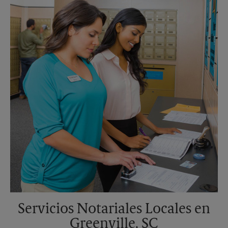
Sábado
Sin Recolección
Domingo
Sin Recolección
Lunes
5:00 PM
Martes
5:00 PM
Servicios Notariales Locales en
Greenville, SC