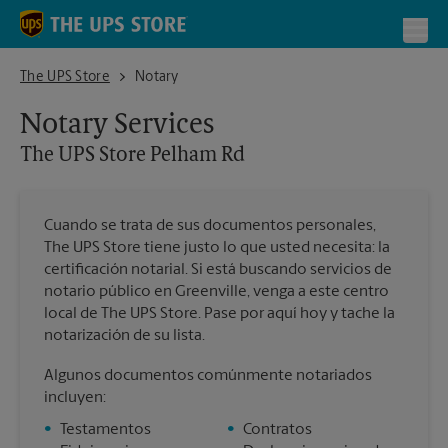
Skip to content
Return to Nav
Toggl
The UPS Store Pelham Rd
The UPS Store
Notary
Notary Services
The UPS Store
Pelham Rd
Cuando se trata de sus documentos personales,
The UPS Store tiene justo lo que usted necesita: la
certificación notarial. Si está buscando servicios de
notario público en Greenville, venga a este centro
local de The UPS Store. Pase por aquí hoy y tache la
notarización de su lista.
Algunos documentos comúnmente notariados
incluyen:
•
Testamentos
•
Contratos