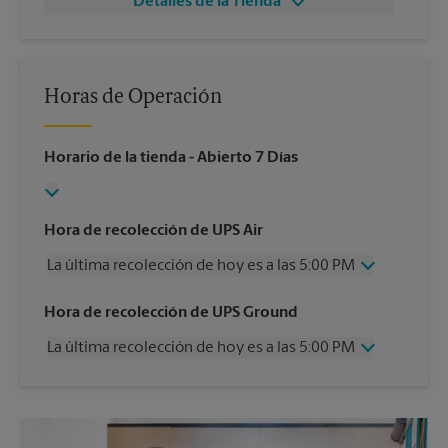
Detalles de la Tienda
Horas de Operación
Horario de la tienda
- Abierto 7 Días
Hora de recolección de UPS Air
La última recolección de hoy es a las 5:00 PM
Miércoles
5:00 PM
Hora de recolección de UPS Ground
Jueves
5:00 PM
La última recolección de hoy es a las 5:00 PM
Viernes
5:00 PM
Sábado
2:30 PM
Miércoles
5:00 PM
Domingo
Sin Recolección
Jueves
5:00 PM
Lunes
5:00 PM
Viernes
5:00 PM
Martes
5:00 PM