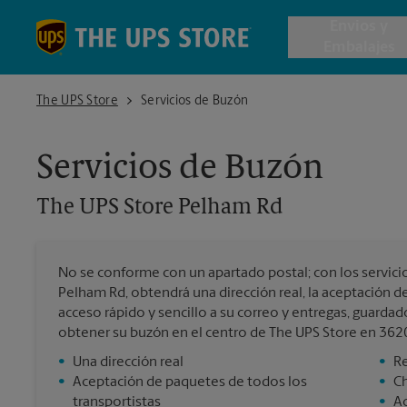
Skip to content
Return to Nav
Envios y
Embalajes
The UPS Store Pelham Rd
The UPS Store
Servicios de Buzón
Envío de 
Servicios de Buzón
Cajas de 
The UPS Store
Pelham Rd
Servicios 
No se conforme con un apartado postal; con los servici
Envío Inte
Pelham Rd, obtendrá una dirección real, la aceptación d
acceso rápido y sencillo a su correo y entregas, guardad
obtener su buzón en el centro de The UPS Store en 362
•
Una dirección real
•
Re
Todos los
•
Aceptación de paquetes de todos los
•
C
transportistas
•
Ac