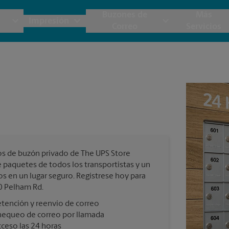
Buzones de
Más
Impresión
Correo
Servicios
UPS
Copias y Documentos
Envío de Carga
Servicios de Buzón
Planos
Notar
Embalaje y Envío
Materiales de Marketing
Cajas y Suministros de Mudanza
Papeler
Destru
Correo Directo
Postales
Estime el Costo de Envío
Pancart
Cuenta
Folletos
Impr
os de buzón privado de The UPS Store
Tarjetas Postales
rnacional
Garantía de Embalaje y Envío
e paquetes de todos los transportistas y un
Impr
os en un lugar seguro. Regístrese hoy para
Tarjetas Comerciales
0 Pelham Rd.
Impr
tención y reenvío de correo
 Servicios de Envío y Embalaje
hequeo de correo por llamada
Todos los Servicios de Impresión
ceso las 24 horas