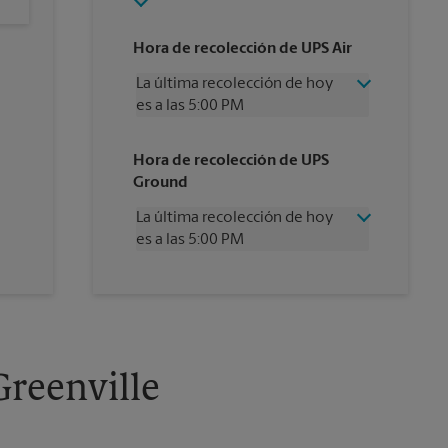
Hora de recolección de UPS Air
La última recolección de hoy
es a las 5:00 PM
Miércoles
5:00 PM
Hora de recolección de UPS
Jueves
5:00 PM
Ground
Viernes
5:00 PM
Sábado
2:30 PM
La última recolección de hoy
Domingo
Sin Recolección
es a las 5:00 PM
Lunes
5:00 PM
Martes
5:00 PM
Miércoles
5:00 PM
Jueves
5:00 PM
Viernes
5:00 PM
Sábado
Sin Recolección
Domingo
Sin Recolección
Greenville
Lunes
5:00 PM
Martes
5:00 PM