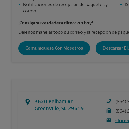
•
Notificaciones de recepción de paquetes y
•
Ke
correo
¡Consiga su verdadera dirección hoy!
Déjenos manejar todo su correo y la recepción de paqu
Comuníquese Con Nosotros
Descargar El
3620 Pelham Rd
(864) 
Greenville
,
SC
29615
(864) 
store