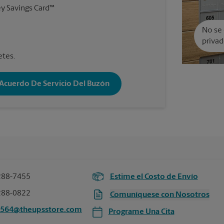
y Savings Card™
No se 
privad
etes.
 Acuerdo De Servicio Del Buzón
288-7455
Estime el Costo de Envío
288-0822
Comuníquese con Nosotros
3564@theupsstore.com
Programe Una Cita