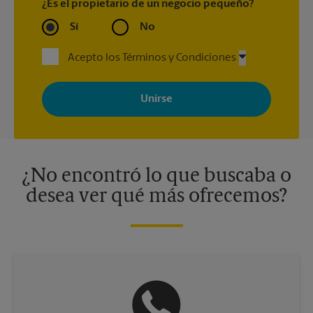
¿Es el propietario de un negocio pequeño?
Sí
No
Acepto los Términos y Condiciones
Al registrarse, acepta recibir correos electrónicos de The UPS
Store con noticias, ofertas especiales, promociones y mensajes
adaptados a sus intereses. Puede darse de baja en cualquier
momento. Para más información, consulte nuestra política de
privacidad. Los centros están bajo la titularidad y la gestión
independiente de franquiciados. Varias ofertas pueden estar
disponibles solo en algunos centros participantes. Para más
información, contacte al centro The UPS Store en su ciudad.
¿No encontró lo que buscaba o
desea ver qué más ofrecemos?