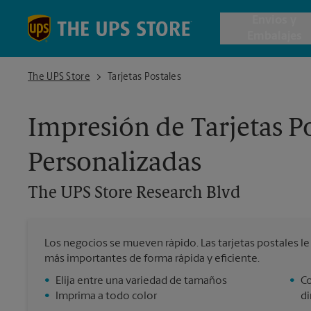
Skip to content
Return to Nav
Envios y
Embalajes
The UPS Store Research Blvd
The UPS Store
Tarjetas Postales
Envío de 
Impresión de Tarjetas Po
Cajas de 
Personalizadas
Servicios 
The UPS Store
Research Blvd
Envío Inte
Los negocios se mueven rápido. Las tarjetas postales le d
más importantes de forma rápida y eficiente.
Todos los
•
Elija entre una variedad de tamaños
•
Co
•
Imprima a todo color
di