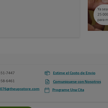
Ya sea
25 000
para m
451-7447
Estime el Costo de Envío
458-6461
Comuníquese con Nosotros
0076@theupsstore.com
Programe Una Cita