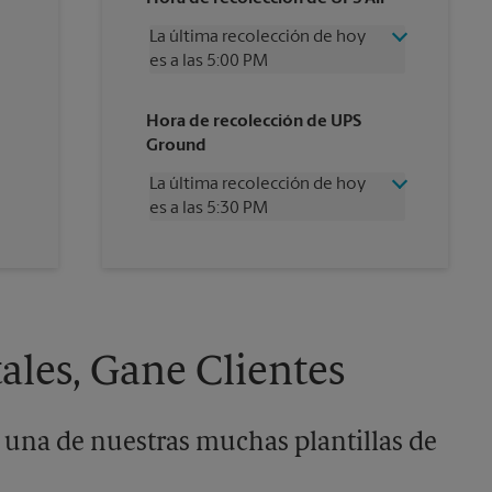
La última recolección de hoy
es a las 5:00 PM
Miércoles
5:00 PM
Hora de recolección de UPS
Jueves
5:00 PM
Ground
Viernes
5:00 PM
Sábado
2:30 PM
La última recolección de hoy
Domingo
Sin Recolección
es a las 5:30 PM
Lunes
5:00 PM
Martes
5:00 PM
Miércoles
5:30 PM
Jueves
5:30 PM
Viernes
5:30 PM
Sábado
Sin Recolección
Domingo
Sin Recolección
ales, Gane Clientes
Lunes
5:30 PM
Martes
5:30 PM
 una de nuestras muchas plantillas de