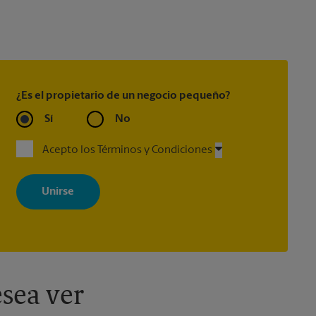
¿Es el propietario de un negocio pequeño?
Sí
No
Acepto los Términos y Condiciones
Al registrarse, acepta recibir correos electrónicos de The UPS Store
con noticias, ofertas especiales, promociones y mensajes
adaptados a sus intereses. Puede darse de baja en cualquier
momento. Para más información, consulte nuestra política de
privacidad. Los centros están bajo la titularidad y la gestión
independiente de franquiciados. Varias ofertas pueden estar
disponibles solo en algunos centros participantes. Para más
información, contacte al centro The UPS Store en su ciudad.
sea ver