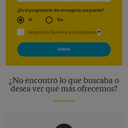
¿Es el propietario de un negocio pequeño?
Sí
No
Acepto los Términos y Condiciones
Al registrarse, acepta recibir correos electrónicos de The UPS
Store con noticias, ofertas especiales, promociones y mensajes
adaptados a sus intereses. Puede darse de baja en cualquier
momento. Para más información, consulte nuestra política de
privacidad. Los centros están bajo la titularidad y la gestión
independiente de franquiciados. Varias ofertas pueden estar
disponibles solo en algunos centros participantes. Para más
información, contacte al centro The UPS Store en su ciudad.
¿No encontró lo que buscaba o
desea ver qué más ofrecemos?