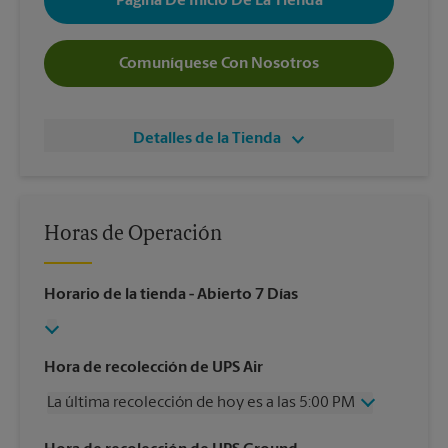
Página De Inicio De La Tienda
Comuníquese Con Nosotros
Detalles de la Tienda
Horas de Operación
Horario de la tienda
- Abierto 7 Días
Hora de recolección de UPS Air
La última recolección de hoy es a las 5:00 PM
Miércoles
5:00 PM