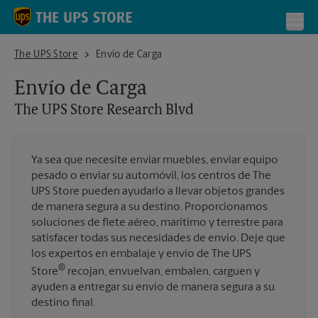
Skip to content
Return to Nav
Toggl
The UPS Store Research Blvd
The UPS Store
Envío de Carga
Envío de Carga
The UPS Store
Research Blvd
Ya sea que necesite enviar muebles, enviar equipo
pesado o enviar su automóvil, los centros de The
UPS Store pueden ayudarlo a llevar objetos grandes
de manera segura a su destino. Proporcionamos
soluciones de flete aéreo, marítimo y terrestre para
satisfacer todas sus necesidades de envío. Deje que
los expertos en embalaje y envío de The UPS
®
Store
recojan, envuelvan, embalen, carguen y
ayuden a entregar su envío de manera segura a su
destino final.