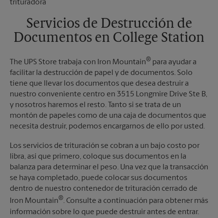
Sábado
Sin Recolección
Domingo
Sin Recolección
Servicios de Destrucción de
Lunes
6:00 PM
Documentos en College Station
Martes
6:00 PM
®
The UPS Store trabaja con Iron Mountain
para ayudar a
facilitar la destrucción de papel y de documentos. Solo
tiene que llevar los documentos que desea destruir a
nuestro conveniente centro en 3515 Longmire Drive Ste B,
y nosotros haremos el resto. Tanto si se trata de un
montón de papeles como de una caja de documentos que
necesita destruir, podemos encargarnos de ello por usted.
Los servicios de trituración se cobran a un bajo costo por
libra, así que primero, coloque sus documentos en la
balanza para determinar el peso. Una vez que la transacción
se haya completado, puede colocar sus documentos
dentro de nuestro contenedor de trituración cerrado de
®
Iron Mountain
. Consulte a continuación para obtener más
información sobre lo que puede destruir antes de entrar.