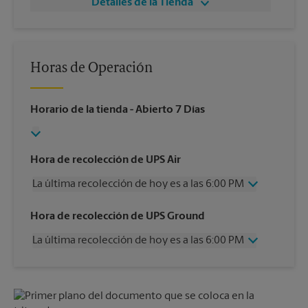
Detalles de la Tienda
Horas de Operación
Horario de la tienda
- Abierto 7 Días
Hora de recolección de UPS Air
La última recolección de hoy es a las 6:00 PM
Miércoles
6:00 PM
Hora de recolección de UPS Ground
Jueves
6:00 PM
La última recolección de hoy es a las 6:00 PM
Viernes
6:00 PM
Sábado
2:00 PM
Miércoles
6:00 PM
Domingo
Sin Recolección
Jueves
6:00 PM
Lunes
6:00 PM
Viernes
6:00 PM
Martes
6:00 PM