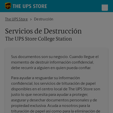
Skip to content
Return to Nav
Toggl
The UPS Store College Station
The UPS Store
Destrucción
Servicios de Destrucción
The UPS Store
College Station
Sus documentos son su negocio. Cuando llegue el
momento de destruir información confidencial,
debe recurrir a alguien en quien pueda confiar.
Para ayudar a resguardar su información
confidencial, los servicios de trituración de papel
disponibles en el centro local de The UPS Store son
justo lo que necesita para ayudar a proteger,
asegurar y desechar documentos personales y de
propiedad exclusiva. Acuda a nosotros para la
trituración de papel así como para la eliminación de