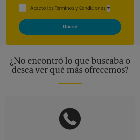
Acepto los Términos y Condiciones
Al registrarse, acepta recibir correos electrónicos de The UPS
Store con noticias, ofertas especiales, promociones y mensajes
adaptados a sus intereses. Puede darse de baja en cualquier
momento. Para más información, consulte nuestra política de
privacidad. Los centros están bajo la titularidad y la gestión
independiente de franquiciados. Varias ofertas pueden estar
disponibles solo en algunos centros participantes. Para más
información, contacte al centro The UPS Store en su ciudad.
¿No encontró lo que buscaba o
desea ver qué más ofrecemos?