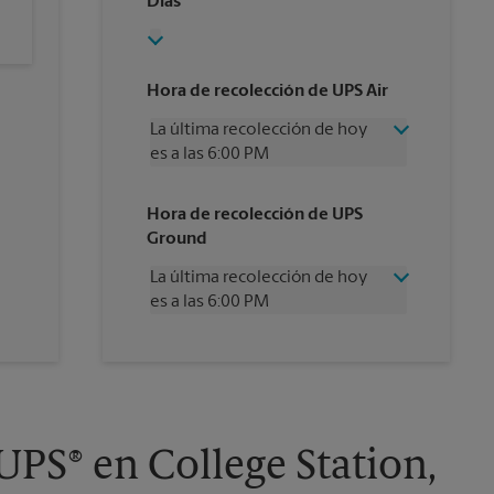
Días
Hora de recolección de UPS Air
La última recolección de hoy
es a las 6:00 PM
Miércoles
6:00 PM
Hora de recolección de UPS
Jueves
6:00 PM
Ground
Viernes
6:00 PM
Sábado
2:00 PM
La última recolección de hoy
Domingo
Sin Recolección
es a las 6:00 PM
Lunes
6:00 PM
Martes
6:00 PM
Miércoles
6:00 PM
Jueves
6:00 PM
Viernes
6:00 PM
Sábado
Sin Recolección
Domingo
Sin Recolección
UPS® en College Station,
Lunes
6:00 PM