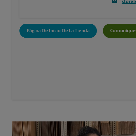
store
Página De Inicio De La Tienda
Comuníques