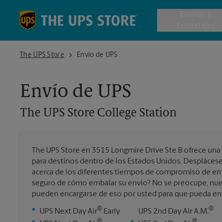
Skip to content
Return to Nav
Envios y
Embalajes
The UPS Store College Station
The UPS Store
Envío de UPS
Envío de 
Envío de UPS
Cajas de 
The UPS Store
College Station
Servicios 
The UPS Store en 3515 Longmire Drive Ste B ofrece una
Envío Inte
para destinos dentro de los Estados Unidos. Desplácese
acerca de los diferentes tiempos de compromiso de ent
seguro de cómo embalar su envío? No se preocupe, nue
pueden encargarse de eso por usted para que pueda entra
Todos los
®
®
•
UPS Next Day Air
Early
UPS 2nd Day Air A.M.
®
®