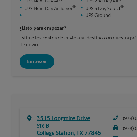
•
•
UPS Next Day Air
UPS 2nd Day Air
®
®
•
•
UPS Next Day Air Saver
UPS 3 Day Select
•
•
UPS Ground
¿Listo para empezar?
Estime los costos de envío a su destino con nuestra pr
de envío.
Empezar
3515 Longmire Drive
(979) 
Ste B
(979) 
College Station
,
TX
77845