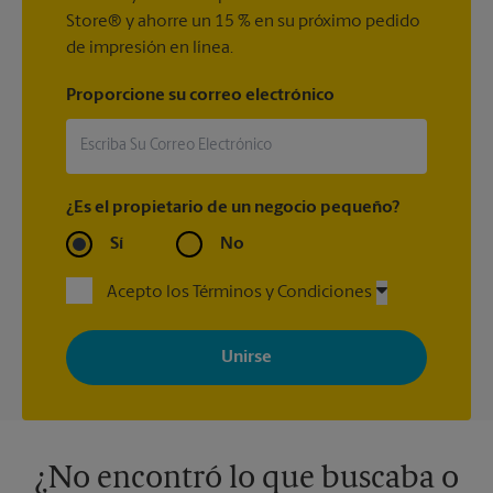
Store® y ahorre un 15 % en su próximo pedido
de impresión en línea.
Proporcione su correo electrónico
¿Es el propietario de un negocio pequeño?
Sí
No
Acepto los Términos y Condiciones
Al registrarse, acepta recibir correos electrónicos de The UPS
Store con noticias, ofertas especiales, promociones y mensajes
adaptados a sus intereses. Puede darse de baja en cualquier
momento. Para más información, consulte nuestra política de
privacidad. Los centros están bajo la titularidad y la gestión
independiente de franquiciados. Varias ofertas pueden estar
disponibles solo en algunos centros participantes. Para más
información, contacte al centro The UPS Store en su ciudad.
¿No encontró lo que buscaba o