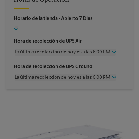
Horario de la tienda
- Abierto 7 Días
Hora de recolección de UPS Air
La última recolección de hoy es a las 6:00 PM
Miércoles
6:00 PM
Hora de recolección de UPS Ground
Jueves
6:00 PM
La última recolección de hoy es a las 6:00 PM
Viernes
6:00 PM
Sábado
2:00 PM
Miércoles
6:00 PM
Domingo
Sin Recolección
Jueves
6:00 PM
Lunes
6:00 PM
Viernes
6:00 PM
Martes
6:00 PM
Sábado
Sin Recolección
Domingo
Sin Recolección
Lunes
6:00 PM
Martes
6:00 PM