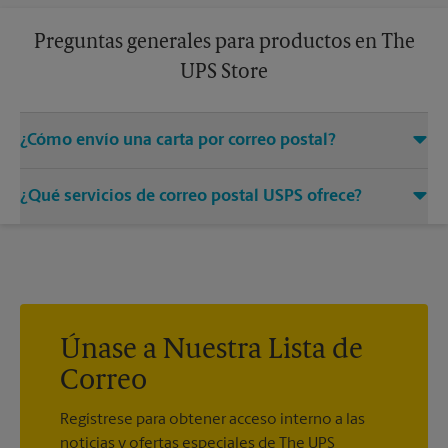
Preguntas generales para productos en The
UPS Store
¿Cómo envío una carta por correo postal?
Solo entregue su sobre con el franqueo adecuado a un
¿Qué servicios de correo postal USPS ofrece?
asociado en este centro de The UPS Store y permítanos
encargarnos del resto.
®
Ofrecemos correo medido, sellos postales, Priority Mail
,
®
®
Priority Mail Express
, First-Class Mail
, Every Door Direct
®
®
®
Mail
, Every Door Direct Mail - Retail
, Media Mail
, Entrega
®
del correo postal del ejército, Parcel Select
, Global Express
®
®
Guaranteed
, Priority Mail Express International
, Priority
Únase a Nuestra Lista de
®
®
®
Mail International
, First-Class Mail
International
, USPS
Correo
®
Tracking
(incluido con la mayoría de los servicios de
®
paquetes), Certified Mail
y acuse de recibo.
Regístrese para obtener acceso interno a las
noticias y ofertas especiales de The UPS