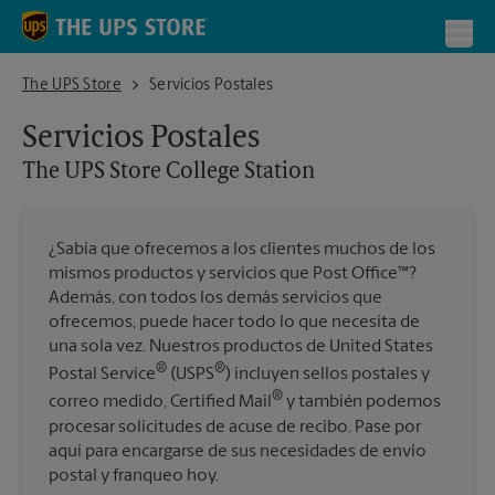
Skip to content
Return to Nav
Toggl
The UPS Store College Station
The UPS Store
Servicios Postales
Servicios Postales
The UPS Store
College Station
¿Sabía que ofrecemos a los clientes muchos de los
mismos productos y servicios que Post Office™?
Además, con todos los demás servicios que
ofrecemos, puede hacer todo lo que necesita de
una sola vez. Nuestros productos de United States
®
®
Postal Service
(USPS
) incluyen sellos postales y
®
correo medido, Certified Mail
y también podemos
procesar solicitudes de acuse de recibo. Pase por
aquí para encargarse de sus necesidades de envío
postal y franqueo hoy.