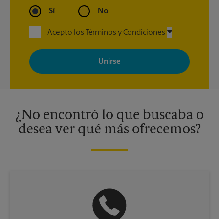
Sí
No
Acepto los Términos y Condiciones
Al registrarse, acepta recibir correos electrónicos de The UPS
Store con noticias, ofertas especiales, promociones y mensajes
adaptados a sus intereses. Puede darse de baja en cualquier
momento. Para más información, consulte nuestra política de
privacidad. Los centros están bajo la titularidad y la gestión
independiente de franquiciados. Varias ofertas pueden estar
disponibles solo en algunos centros participantes. Para más
información, contacte al centro The UPS Store en su ciudad.
¿No encontró lo que buscaba o
desea ver qué más ofrecemos?