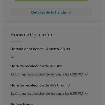
Detalles de la Tienda
Horas de Operación
Horario de la tienda
- Abierto 7 Días
Hora de recolección de UPS Air
La última recolección de hoy es a las 6:00 PM
Miércoles
6:00 PM
Hora de recolección de UPS Ground
Jueves
6:00 PM
La última recolección de hoy es a las 6:00 PM
Viernes
6:00 PM
Sábado
3:30 PM
Miércoles
6:00 PM
Notary Hours