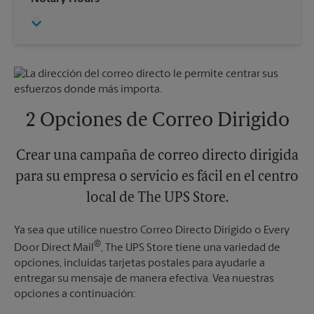
Domingo
Sin Recolección
Jueves
6:00 PM
Lunes
6:00 PM
Viernes
6:00 PM
Martes
6:00 PM
Sábado
Sin Recolección
Domingo
Sin Recolección
Lunes
6:00 PM
Martes
6:00 PM
2 Opciones de Correo Dirigido
Crear una campaña de correo directo dirigida
para su empresa o servicio es fácil en el centro
local de The UPS Store.
Ya sea que utilice nuestro Correo Directo Dirigido o Every
®
Door Direct Mail
, The UPS Store tiene una variedad de
opciones, incluidas tarjetas postales para ayudarle a
entregar su mensaje de manera efectiva. Vea nuestras
opciones a continuación: