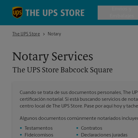
Skip to content
Return to Nav
Envios y
Embalajes
The UPS Store Babcock Square
The UPS Store
Notary
Envío de 
Notary Services
Cajas de 
The UPS Store
Babcock Square
Servicios 
Cuando se trata de sus documentos personales, The UPS 
Envío Inte
certificación notarial. Si está buscando servicios de no
centro local de The UPS Store. Pase por aquí hoy y tache 
Algunos documentos comúnmente notariados incluye
Todos los
•
Testamentos
•
Contratos
•
Fideicomisos
•
Declaraciones juradas