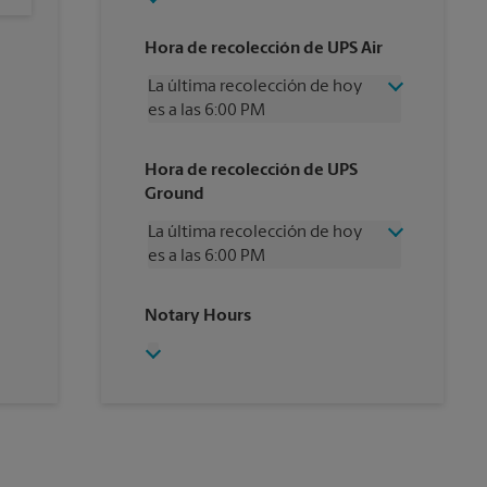
Hora de recolección de UPS Air
La última recolección de hoy
es a las 6:00 PM
Miércoles
6:00 PM
Hora de recolección de UPS
Jueves
6:00 PM
Ground
Viernes
6:00 PM
Sábado
3:30 PM
La última recolección de hoy
Domingo
Sin Recolección
es a las 6:00 PM
Lunes
6:00 PM
Martes
6:00 PM
Miércoles
6:00 PM
Notary Hours
Jueves
6:00 PM
Viernes
6:00 PM
Sábado
Sin Recolección
Domingo
Sin Recolección
Lunes
6:00 PM
Martes
6:00 PM