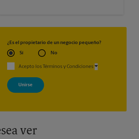
¿Es el propietario de un negocio pequeño?
Sí
No
Acepto los Términos y Condiciones
Al registrarse, acepta recibir correos electrónicos de The UPS Store
con noticias, ofertas especiales, promociones y mensajes
adaptados a sus intereses. Puede darse de baja en cualquier
momento. Para más información, consulte nuestra política de
privacidad. Los centros están bajo la titularidad y la gestión
independiente de franquiciados. Varias ofertas pueden estar
disponibles solo en algunos centros participantes. Para más
información, contacte al centro The UPS Store en su ciudad.
sea ver