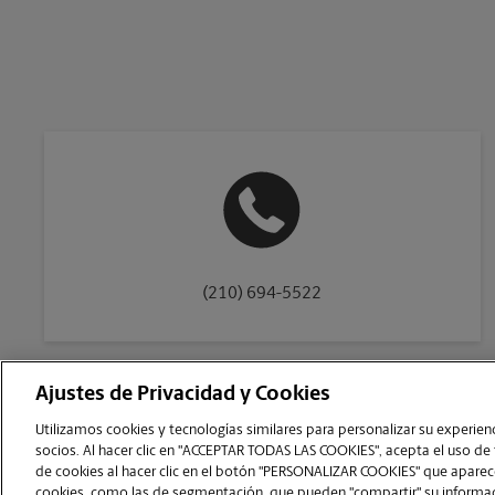
(210) 694-5522
Ajustes de Privacidad y Cookies
Copyright © 1994-
2026
.
Utilizamos cookies y tecnologías similares para personalizar su experienci
Como es un negocio de franquicias, cada centro The UPS Store está bajo la titu
socios. Al hacer clic en "ACCEPTAR TODAS LAS COOKIES", acepta el uso de
franquiciador, no le ofrece formación notarial al dueño de la franquicia o a s
de cookies al hacer clic en el botón "PERSONALIZAR COOKIES" que aparece
para obtener la condición notarial de The UPS Store, y estos requisitos deben 
cookies, como las de segmentación, que pueden "compartir" su informaci