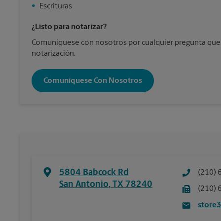
•
Escrituras
¿Listo para notarizar?
Comuníquese con nosotros por cualquier pregunta que
notarización.
Comuníquese Con Nosotros
5804 Babcock Rd
(210) 
San Antonio
,
TX
78240
(210) 
store