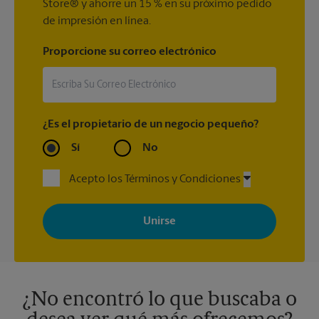
Store® y ahorre un 15 % en su próximo pedido
de impresión en línea.
Proporcione su correo electrónico
¿Es el propietario de un negocio pequeño?
Sí
No
Acepto los Términos y Condiciones
Al registrarse, acepta recibir correos electrónicos de The UPS
Store con noticias, ofertas especiales, promociones y mensajes
adaptados a sus intereses. Puede darse de baja en cualquier
momento. Para más información, consulte nuestra política de
privacidad. Los centros están bajo la titularidad y la gestión
independiente de franquiciados. Varias ofertas pueden estar
disponibles solo en algunos centros participantes. Para más
información, contacte al centro The UPS Store en su ciudad.
¿No encontró lo que buscaba o