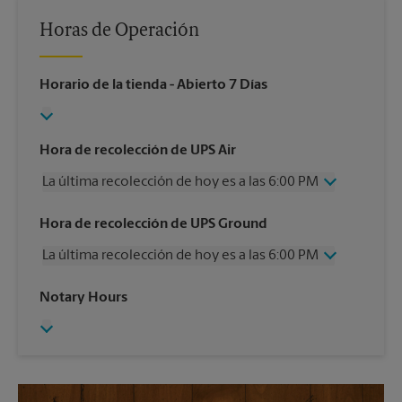
Horas de Operación
Horario de la tienda
- Abierto 7 Días
Hora de recolección de UPS Air
La última recolección de hoy es a las 6:00 PM
Miércoles
6:00 PM
Hora de recolección de UPS Ground
Jueves
6:00 PM
La última recolección de hoy es a las 6:00 PM
Viernes
6:00 PM
Sábado
3:30 PM
Miércoles
6:00 PM
Notary Hours
Domingo
Sin Recolección
Jueves
6:00 PM
Lunes
6:00 PM
Viernes
6:00 PM
Martes
6:00 PM
Sábado
Sin Recolección
Domingo
Sin Recolección
Lunes
6:00 PM