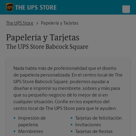
Skip to content
Return to Nav
Toggl
The UPS Store Babcock Square
The UPS Store
Papelería y Tarjetas
Papelería y Tarjetas
The UPS Store
Babcock Square
Nada habla más de profesionalidad que el diseño
de papelería personalizada. En el centro local de The
UPS Store Babcock Square, podemos ayudar a
diseñar e imprimir su membrete, sobres y más para
que su pequeño negocio dé lo mejor de sí en
cualquier situación. Confíe en los expertos del
centro local de The UPS Store para que le ayuden:
•
Impresión de
•
Tarjetas de felicitación
papelería
•
Invitaciones
•
Membretes
•
Tarjetas de fiestas