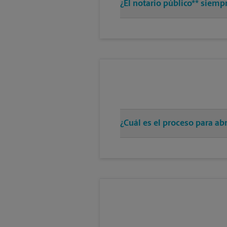
¿El notario público** siemp
¿Cuál es el proceso para a