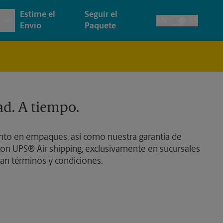
Estime el
Seguir el
EN
ES
Alternar el idiom
Envío
Paquete
 e Impresión Arquitectónica
y
Cuentas de la Casa
ía y Tarjetas
cción
Envío de Faxes y Escaneos
ad. A tiempo.
as, Carteles y Letreros
de Pasaporte
Time-Saving Kiosk
to en empaques, así como nuestra garantía de
esión de Pancartas
on UPS® Air shipping, exclusivamente en sucursales
an términos y condiciones.
esión de Carteles
esión de Letreros