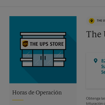
THE U
The 
8
S
S
Horas de Operación
Obtenga las 
trituración