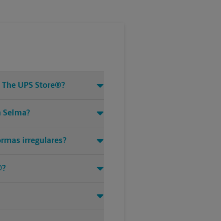
e The UPS Store®?
n Selma?
ormas irregulares?
®?