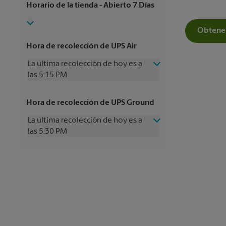
Horario de la tienda
- Abierto 7 Días
Obtener
Hora de recolección de UPS Air
La última recolección de hoy es a
las 5:15 PM
Viernes
5:15 PM
Hora de recolección de UPS Ground
Sábado
2:30 PM
Domingo
Sin Recolección
La última recolección de hoy es a
Lunes
5:15 PM
las 5:30 PM
Martes
5:15 PM
Miércoles
5:15 PM
Viernes
5:30 PM
Jueves
5:15 PM
Sábado
Sin Recolección
Domingo
Sin Recolección
Lunes
5:30 PM
Martes
5:30 PM
Miércoles
5:30 PM
Jueves
5:30 PM