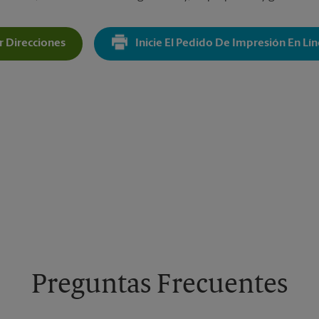
 Direcciones
Inicie El Pedido De Impresión En Lí
Get Directions For 8235 Agora Pkwy - Opens In New Tab
Preguntas Frecuentes