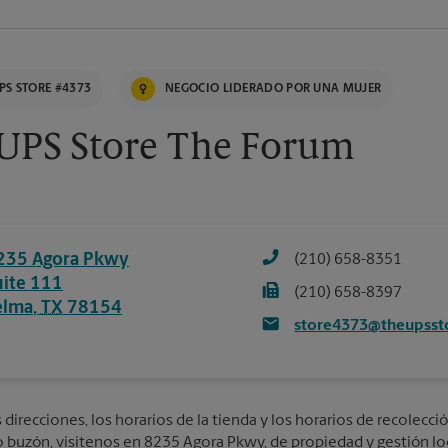
PS STORE #4373
NEGOCIO LIDERADO POR UNA MUJER
UPS Store The Forum
235 Agora Pkwy
(210) 658-8351
uite 111
(210) 658-8397
elma
,
TX
78154
store4373@theupsst
direcciones, los horarios de la tienda y los horarios de recolecció
 o buzón, visítenos en 8235 Agora Pkwy, de propiedad y gestión loc