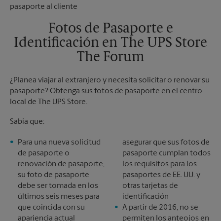
Martes
5:15 PM
Sábado
Sin Recolección
Domingo
Sin Recolección
Fotos de Pasaporte e
Lunes
5:30 PM
Identificación en The UPS Store
Martes
5:30 PM
The Forum
¿Planea viajar al extranjero y necesita solicitar o renovar su
pasaporte? Obtenga sus fotos de pasaporte en el centro
local de The UPS Store.
Sabía que:
Para una nueva solicitud
asegurar que sus fotos de
de pasaporte o
pasaporte cumplan todos
renovación de pasaporte,
los requisitos para los
su foto de pasaporte
pasaportes de EE. UU. y
debe ser tomada en los
otras tarjetas de
últimos seis meses para
identificación
que coincida con su
A partir de 2016, no se
apariencia actual
permiten los anteojos en