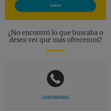
Store con noticias, ofertas especiales, promociones y mensajes
adaptados a sus intereses. Puede darse de baja en cualquier
momento. Para más información, consulte nuestra política de
privacidad. Los centros están bajo la titularidad y la gestión
independiente de franquiciados. Varias ofertas pueden estar
disponibles solo en algunos centros participantes. Para más
información, contacte al centro The UPS Store en su ciudad.
¿No encontró lo que buscaba o
desea ver qué más ofrecemos?
(210) 658-8351