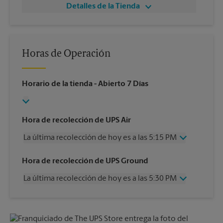
Detalles de la Tienda
Horas de Operación
Horario de la tienda
- Abierto 7 Días
Hora de recolección de UPS Air
La última recolección de hoy es a las 5:15 PM
Miércoles
5:15 PM
Hora de recolección de UPS Ground
Jueves
5:15 PM
La última recolección de hoy es a las 5:30 PM
Viernes
5:15 PM
Sábado
2:30 PM
Miércoles
5:30 PM
Domingo
Sin Recolección
Jueves
5:30 PM
Lunes
5:15 PM
Viernes
5:30 PM