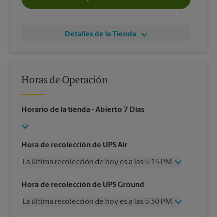
Detalles de la Tienda
Horas de Operación
Horario de la tienda
- Abierto 7 Días
Hora de recolección de UPS Air
La última recolección de hoy es a las 5:15 PM
Miércoles
5:15 PM
Hora de recolección de UPS Ground
Jueves
5:15 PM
La última recolección de hoy es a las 5:30 PM
Viernes
5:15 PM
Sábado
2:30 PM