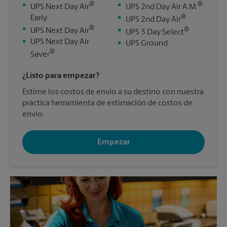
®
®
•
•
UPS Next Day Air
UPS 2nd Day Air A.M.
®
Early
•
UPS 2nd Day Air
®
•
®
UPS Next Day Air
•
UPS 3 Day Select
•
UPS Next Day Air
•
UPS Ground
®
Saver
¿Listo para empezar?
Estime los costos de envío a su destino con nuestra
práctica herramienta de estimación de costos de
envío.
Empezar