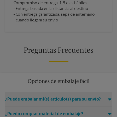
Compromiso de entrega: 1-5 días hábiles
Entrega basada en la distancia al destino
Con entrega garantizada, sepa de antemano
cuándo llegará su envío
Preguntas Frecuentes
Opciones de embalaje fácil
¿Puede embalar mi(s) artículo(s) para su envío?
Sí. Contamos con Certified Packing Experts que tienen mucho
¿Puedo comprar material de embalaje?
cuidado en ayudar a asegurar su(s) artículo(s) para el envío.