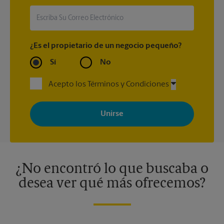
¿Es el propietario de un negocio pequeño?
Sí
No
Acepto los Términos y Condiciones
Al registrarse, acepta recibir correos electrónicos de The UPS
Store con noticias, ofertas especiales, promociones y mensajes
adaptados a sus intereses. Puede darse de baja en cualquier
momento. Para más información, consulte nuestra política de
privacidad. Los centros están bajo la titularidad y la gestión
independiente de franquiciados. Varias ofertas pueden estar
disponibles solo en algunos centros participantes. Para más
información, contacte al centro The UPS Store en su ciudad.
¿No encontró lo que buscaba o
desea ver qué más ofrecemos?