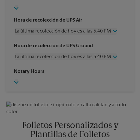
Hora de recolección de UPS Air
La última recolección de hoy es a las 5:40 PM
Miércoles
5:40 PM
Hora de recolección de UPS Ground
Jueves
5:40 PM
La última recolección de hoy es a las 5:40 PM
Viernes
5:40 PM
Sábado
1:30 PM
Miércoles
5:40 PM
Notary Hours
Domingo
Sin Recolección
Jueves
5:40 PM
Lunes
5:40 PM
Viernes
5:40 PM
Martes
5:40 PM
Sábado
Sin Recolección
Domingo
Sin Recolección
Lunes
5:40 PM
Martes
5:40 PM
Folletos Personalizados y
Plantillas de Folletos