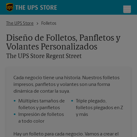
Skip to content
Return to Nav
Toggl
The UPS Store Regent Street
The UPS Store
Folletos
Diseño de Folletos, Panfletos y
Volantes Personalizados
The UPS Store
Regent Street
Cada negocio tiene una historia. Nuestros folletos
impresos, panfletos y volantes son una forma
dinámica de contar la suya.
•
Múltiples tamaños de
•
Triple plegado,
folletos y panfletos
folletos plegados en Z
•
Impresión de folletos
y más
a todo color
Hay un folleto para cada negocio. Vamos a crear el