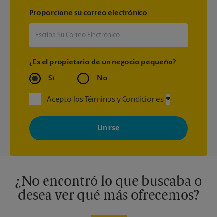
Proporcione su correo electrónico
¿Es el propietario de un negocio pequeño?
Sí
No
Acepto los Términos y Condiciones
Al registrarse, acepta recibir correos electrónicos de The UPS
Store con noticias, ofertas especiales, promociones y mensajes
adaptados a sus intereses. Puede darse de baja en cualquier
momento. Para más información, consulte nuestra política de
privacidad. Los centros están bajo la titularidad y la gestión
independiente de franquiciados. Varias ofertas pueden estar
disponibles solo en algunos centros participantes. Para más
información, contacte al centro The UPS Store en su ciudad.
¿No encontró lo que buscaba o
desea ver qué más ofrecemos?