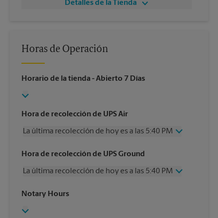
Detalles de la Tienda
Horas de Operación
Horario de la tienda
- Abierto 7 Días
Hora de recolección de UPS Air
La última recolección de hoy es a las 5:40 PM
Miércoles
5:40 PM
Hora de recolección de UPS Ground
Jueves
5:40 PM
La última recolección de hoy es a las 5:40 PM
Viernes
5:40 PM
Sábado
1:30 PM
Miércoles
5:40 PM
Notary Hours
Domingo
Sin Recolección
Jueves
5:40 PM
Lunes
5:40 PM
Viernes
5:40 PM
Martes
5:40 PM