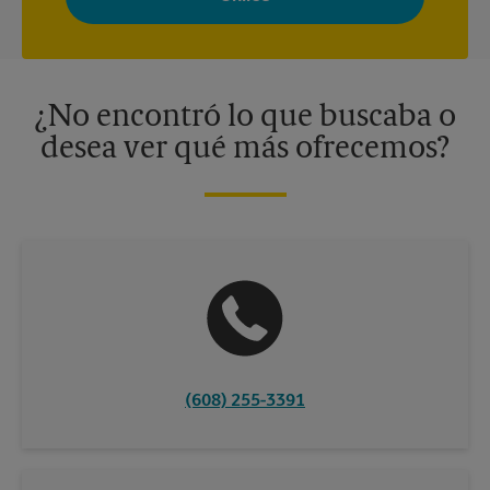
adaptados a sus intereses. Puede darse de baja en cualquier
momento. Para más información, consulte nuestra política de
privacidad. Los centros están bajo la titularidad y la gestión
independiente de franquiciados. Varias ofertas pueden estar
disponibles solo en algunos centros participantes. Para más
información, contacte al centro The UPS Store en su ciudad.
¿No encontró lo que buscaba o
desea ver qué más ofrecemos?
(608) 255-3391