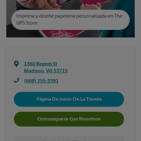
Imprima y diseñe papelería personalizada en The
UPS Store
1360 Regent St
Madison
,
WI
53715
(608) 255-3391
Página De Inicio De La Tienda
Comuníquese Con Nosotros