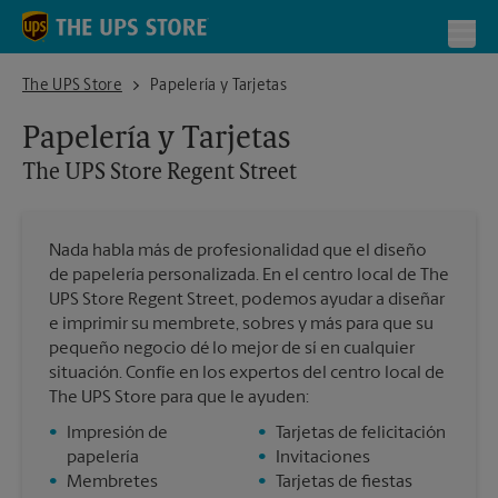
Skip to content
Return to Nav
Toggl
The UPS Store Regent Street
The UPS Store
Papelería y Tarjetas
Papelería y Tarjetas
The UPS Store
Regent Street
Nada habla más de profesionalidad que el diseño
de papelería personalizada. En el centro local de The
UPS Store Regent Street, podemos ayudar a diseñar
e imprimir su membrete, sobres y más para que su
pequeño negocio dé lo mejor de sí en cualquier
situación. Confíe en los expertos del centro local de
The UPS Store para que le ayuden:
•
Impresión de
•
Tarjetas de felicitación
papelería
•
Invitaciones
•
Membretes
•
Tarjetas de fiestas