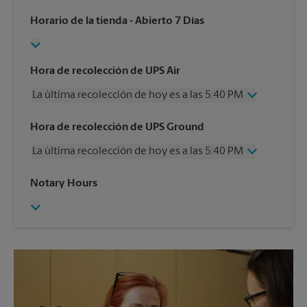
Horario de la tienda
- Abierto 7 Días
Hora de recolección de UPS Air
La última recolección de hoy es a las 5:40 PM
Miércoles
5:40 PM
Hora de recolección de UPS Ground
Jueves
5:40 PM
La última recolección de hoy es a las 5:40 PM
Viernes
5:40 PM
Sábado
1:30 PM
Miércoles
5:40 PM
Notary Hours
Domingo
Sin Recolección
Jueves
5:40 PM
Lunes
5:40 PM
Viernes
5:40 PM
Martes
5:40 PM
Sábado
Sin Recolección
Domingo
Sin Recolección
Lunes
5:40 PM
Martes
5:40 PM