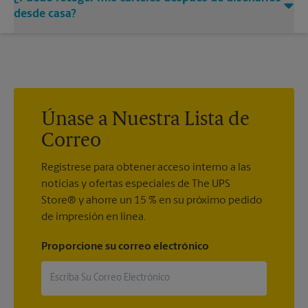
ayudarle a obtener el cartel del tamaño exacto que estás
desde casa?
buscando.
Sí. Los centros de The UPS Store imprimen carteles que
diseñe en línea
. Solo suba su diseño, ¡y nosotros haremos el
resto!
Únase a Nuestra Lista de
Correo
Regístrese para obtener acceso interno a las
noticias y ofertas especiales de The UPS
Store® y ahorre un 15 % en su próximo pedido
de impresión en línea.
Proporcione su correo electrónico