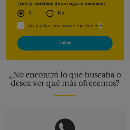
¿Es el propietario de un negocio pequeño?
Sí
No
Acepto los Términos y Condiciones
Al registrarse, acepta recibir correos electrónicos de The UPS
Store con noticias, ofertas especiales, promociones y mensajes
adaptados a sus intereses. Puede darse de baja en cualquier
momento. Para más información, consulte nuestra política de
privacidad. Los centros están bajo la titularidad y la gestión
independiente de franquiciados. Varias ofertas pueden estar
disponibles solo en algunos centros participantes. Para más
información, contacte al centro The UPS Store en su ciudad.
¿No encontró lo que buscaba o
desea ver qué más ofrecemos?