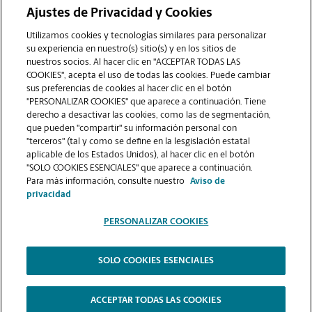
Ajustes de Privacidad y Cookies
COMUNÍQUESE CON NOSOTROS
Utilizamos cookies y tecnologías similares para personalizar
su experiencia en nuestro(s) sitio(s) y en los sitios de
nuestros socios. Al hacer clic en "ACCEPTAR TODAS LAS
COOKIES", acepta el uso de todas las cookies. Puede cambiar
sus preferencias de cookies al hacer clic en el botón
"PERSONALIZAR COOKIES" que aparece a continuación. Tiene
derecho a desactivar las cookies, como las de segmentación,
que pueden "compartir" su información personal con
"terceros" (tal y como se define en la lesgislación estatal
aplicable de los Estados Unidos), al hacer clic en el botón
"SOLO COOKIES ESENCIALES" que aparece a continuación.
VER LA PÁGINA DE LA TIENDA
Para más información, consulte nuestro
Aviso de
privacidad
PERSONALIZAR COOKIES
SOLO COOKIES ESENCIALES
Copyright © 1994-
2026
.
The UPS Store
|
Aviso de Privacidad
|
Términos de Uso del Sitio Web
|
Contraste Alto
ACCEPTAR TODAS LAS COOKIES
PERSONALIZAR COOKIES