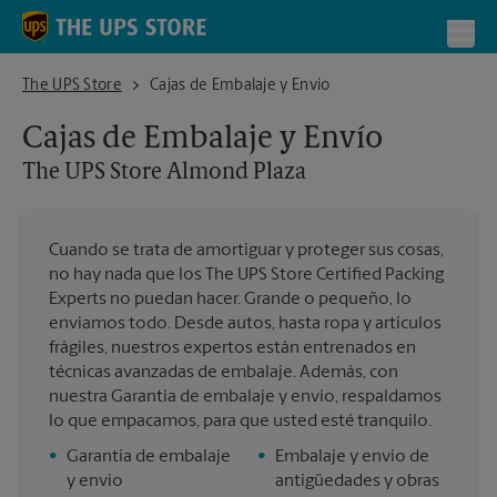
Skip to content
Return to Nav
Toggl
The UPS Store Almond Plaza
The UPS Store
Cajas de Embalaje y Envío
Cajas de Embalaje y Envío
The UPS Store
Almond Plaza
Cuando se trata de amortiguar y proteger sus cosas,
no hay nada que los The UPS Store Certified Packing
Experts no puedan hacer. Grande o pequeño, lo
enviamos todo. Desde autos, hasta ropa y artículos
frágiles, nuestros expertos están entrenados en
técnicas avanzadas de embalaje. Además, con
nuestra Garantía de embalaje y envío, respaldamos
lo que empacamos, para que usted esté tranquilo.
•
Garantía de embalaje
•
Embalaje y envío de
y envío
antigüedades y obras