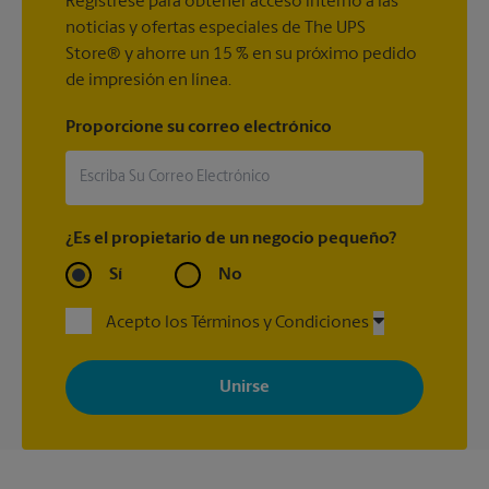
Regístrese para obtener acceso interno a las
noticias y ofertas especiales de The UPS
Store® y ahorre un 15 % en su próximo pedido
de impresión en línea.
Proporcione su correo electrónico
¿Es el propietario de un negocio pequeño?
Sí
No
Acepto los Términos y Condiciones
Al registrarse, acepta recibir correos electrónicos de The UPS
Store con noticias, ofertas especiales, promociones y mensajes
adaptados a sus intereses. Puede darse de baja en cualquier
momento. Para más información, consulte nuestra política de
privacidad. Los centros están bajo la titularidad y la gestión
independiente de franquiciados. Varias ofertas pueden estar
disponibles solo en algunos centros participantes. Para más
información, contacte al centro The UPS Store en su ciudad.