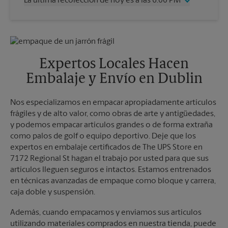
La última recolección de hoy es a las 6:00 PM
Viernes
5:00 PM
Sábado
2:00 PM
Miércoles
6:00 PM
Domingo
Sin Recolección
Jueves
6:00 PM
Lunes
5:00 PM
Viernes
6:00 PM
Martes
5:00 PM
Sábado
4:30 PM
Expertos Locales Hacen
Domingo
Sin Recolección
Embalaje y Envío en Dublin
Lunes
6:00 PM
Martes
6:00 PM
Nos especializamos en empacar apropiadamente artículos
frágiles y de alto valor, como obras de arte y antigüedades,
y podemos empacar artículos grandes o de forma extraña
como palos de golf o equipo deportivo. Deje que los
expertos en embalaje certificados de The UPS Store en
7172 Regional St hagan el trabajo por usted para que sus
artículos lleguen seguros e intactos. Estamos entrenados
en técnicas avanzadas de empaque como bloque y carrera,
caja doble y suspensión.
Además, cuando empacamos y enviamos sus artículos
utilizando materiales comprados en nuestra tienda, puede