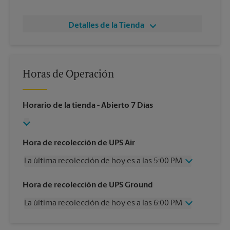
Detalles de la Tienda
Horas de Operación
Horario de la tienda
- Abierto 7 Días
Hora de recolección de UPS Air
La última recolección de hoy es a las 5:00 PM
Miércoles
5:00 PM
Hora de recolección de UPS Ground
Jueves
5:00 PM
La última recolección de hoy es a las 6:00 PM
Viernes
5:00 PM
Sábado
2:00 PM
Miércoles
6:00 PM
Domingo
Sin Recolección