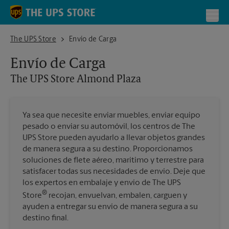
Skip to content
Return to Nav
Toggl
The UPS Store Almond Plaza
The UPS Store
Envío de Carga
Envío de Carga
The UPS Store
Almond Plaza
Ya sea que necesite enviar muebles, enviar equipo
pesado o enviar su automóvil, los centros de The
UPS Store pueden ayudarlo a llevar objetos grandes
de manera segura a su destino. Proporcionamos
soluciones de flete aéreo, marítimo y terrestre para
satisfacer todas sus necesidades de envío. Deje que
los expertos en embalaje y envío de The UPS
®
Store
recojan, envuelvan, embalen, carguen y
ayuden a entregar su envío de manera segura a su
destino final.