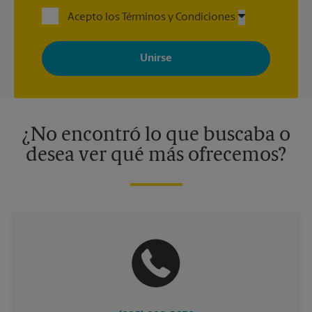
Acepto los Términos y Condiciones
Al registrarse, acepta recibir correos electrónicos de The UPS
Store con noticias, ofertas especiales, promociones y mensajes
adaptados a sus intereses. Puede darse de baja en cualquier
momento. Para más información, consulte nuestra política de
privacidad. Los centros están bajo la titularidad y la gestión
independiente de franquiciados. Varias ofertas pueden estar
disponibles solo en algunos centros participantes. Para más
información, contacte al centro The UPS Store en su ciudad.
¿No encontró lo que buscaba o
desea ver qué más ofrecemos?