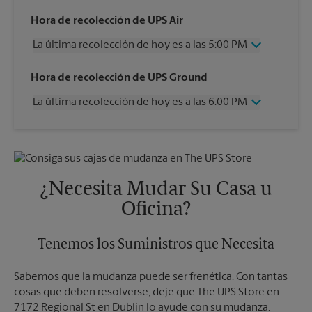
Hora de recolección de UPS Air
La última recolección de hoy es a las 5:00 PM
Miércoles
5:00 PM
Hora de recolección de UPS Ground
Jueves
5:00 PM
La última recolección de hoy es a las 6:00 PM
Viernes
5:00 PM
Sábado
2:00 PM
Miércoles
6:00 PM
Domingo
Sin Recolección
Jueves
6:00 PM
Lunes
5:00 PM
Viernes
6:00 PM
Martes
5:00 PM
Sábado
4:30 PM
¿Necesita Mudar Su Casa u
Domingo
Sin Recolección
Oficina?
Lunes
6:00 PM
Martes
6:00 PM
Tenemos los Suministros que Necesita
Sabemos que la mudanza puede ser frenética. Con tantas
cosas que deben resolverse, deje que The UPS Store en
7172 Regional St en Dublin lo ayude con su mudanza.