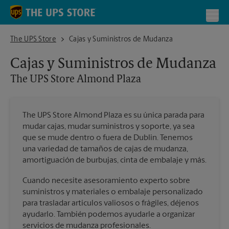
Skip to content
Return to Nav
Toggl
The UPS Store Almond Plaza
The UPS Store
Cajas y Suministros de Mudanza
Cajas y Suministros de Mudanza
The UPS Store
Almond Plaza
The UPS Store Almond Plaza es su única parada para
mudar cajas, mudar suministros y soporte, ya sea
que se mude dentro o fuera de Dublin. Tenemos
una variedad de tamaños de cajas de mudanza,
amortiguación de burbujas, cinta de embalaje y más.
Cuando necesite asesoramiento experto sobre
suministros y materiales o embalaje personalizado
para trasladar artículos valiosos o frágiles, déjenos
ayudarlo. También podemos ayudarle a organizar
servicios de mudanza profesionales.