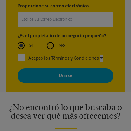
Proporcione su correo electrónico
¿Es el propietario de un negocio pequeño?
Sí
No
Acepto los Términos y Condiciones
Al registrarse, acepta recibir correos electrónicos de The UPS
Store con noticias, ofertas especiales, promociones y mensajes
adaptados a sus intereses. Puede darse de baja en cualquier
momento. Para más información, consulte nuestra política de
privacidad. Los centros están bajo la titularidad y la gestión
independiente de franquiciados. Varias ofertas pueden estar
disponibles solo en algunos centros participantes. Para más
información, contacte al centro The UPS Store en su ciudad.
¿No encontró lo que buscaba o
desea ver qué más ofrecemos?