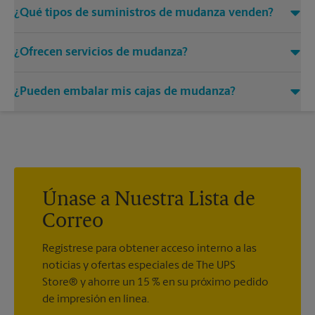
¿Qué tipos de suministros de mudanza venden?
Vendemos muchos productos que necesitará para un
¿Ofrecen servicios de mudanza?
embalaje seguro cuando se mude. Consiga amortiguación de
burbujas, cajas a medida, cinta, almohadillas de embalaje y
Aunque The UPS Store no ofrece servicios de mudanza, con
más en nuestro centro. Llámenos para conocer los
¿Pueden embalar mis cajas de mudanza?
gusto le ayudaremos a encontrar una empresa local de
suministros disponibles en este momento.
mudanzas.
Aunque The UPS Store no ofrece servicios de mudanza,
podemos ayudarle a embalar los artículos más frágiles para
su mudanza. ¿Tiene una linda vajilla u obra de arte que
necesite atención especial? Podemos proporcionarle
servicios de embalaje. The UPS Store Certified Packing
®
Experts
pueden embalar casi cualquier cosa para que llegue
Únase a Nuestra Lista de
intacta a destino.
Correo
Regístrese para obtener acceso interno a las
noticias y ofertas especiales de The UPS
Store® y ahorre un 15 % en su próximo pedido
de impresión en línea.