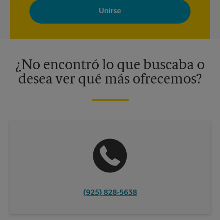
Store con noticias, ofertas especiales, promociones y mensajes
adaptados a sus intereses. Puede darse de baja en cualquier
momento. Para más información, consulte nuestra política de
privacidad. Los centros están bajo la titularidad y la gestión
independiente de franquiciados. Varias ofertas pueden estar
disponibles solo en algunos centros participantes. Para más
información, contacte al centro The UPS Store en su ciudad.
¿No encontró lo que buscaba o
desea ver qué más ofrecemos?
(925) 828-5638