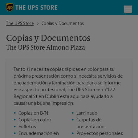
Skip to content
Return to Nav
Toggl
The UPS Store Almond Plaza
The UPS Store
Copias y Documentos
Copias y Documentos
The UPS Store
Almond Plaza
Tanto si necesita copias rápidas en color para su
próxima presentación como si necesita servicios de
encuadernación y laminación para dar a su informe
ese aspecto profesional, The UPS Store en 7172
Regional St en Dublin está aquí para ayudarlo a
causar una buena impresión.
•
Copias en B/N
•
Laminado
•
Copias en color
•
Carpetas de
•
Folletos
presentación
•
Encuadernación en
•
Proyectos personales