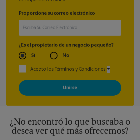
de impresión en línea.
Proporcione su correo electrónico
¿Es el propietario de un negocio pequeño?
Sí
No
Acepto los Términos y Condiciones
Al registrarse, acepta recibir correos electrónicos de The UPS
Store con noticias, ofertas especiales, promociones y mensajes
adaptados a sus intereses. Puede darse de baja en cualquier
momento. Para más información, consulte nuestra política de
privacidad. Los centros están bajo la titularidad y la gestión
independiente de franquiciados. Varias ofertas pueden estar
disponibles solo en algunos centros participantes. Para más
información, contacte al centro The UPS Store en su ciudad.
¿No encontró lo que buscaba o
desea ver qué más ofrecemos?