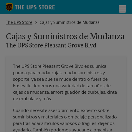
Skip to content
Return to Nav
Toggl
The UPS Store Pleasant Grove Blvd
The UPS Store
Cajas y Suministros de Mudanza
Cajas y Suministros de Mudanza
The UPS Store
Pleasant Grove Blvd
The UPS Store Pleasant Grove Blvd es su única
parada para mudar cajas, mudar suministros y
soporte, ya sea que se mude dentro o fuera de
Roseville. Tenemos una variedad de tamaños de
cajas de mudanza, amortiguación de burbujas, cinta
de embalaje y más.
Cuando necesite asesoramiento experto sobre
suministros y materiales o embalaje personalizado
para trasladar artículos valiosos o frágiles, déjenos
ayudarlo. También podemos ayudarle a organizar