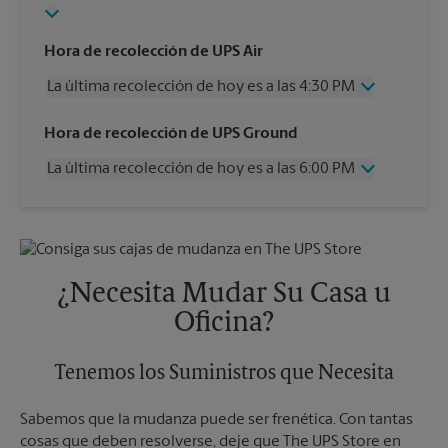
Hora de recolección de UPS Air
La última recolección de hoy es a las 4:30 PM
Miércoles
4:30 PM
Hora de recolección de UPS Ground
Jueves
4:30 PM
La última recolección de hoy es a las 6:00 PM
Viernes
4:30 PM
Sábado
12:00 PM
Miércoles
6:00 PM
Domingo
Sin Recolección
Jueves
6:00 PM
Lunes
4:30 PM
Viernes
6:00 PM
Martes
4:30 PM
Sábado
Sin Recolección
¿Necesita Mudar Su Casa u
Domingo
Sin Recolección
Oficina?
Lunes
6:00 PM
Martes
6:00 PM
Tenemos los Suministros que Necesita
Sabemos que la mudanza puede ser frenética. Con tantas
cosas que deben resolverse, deje que The UPS Store en